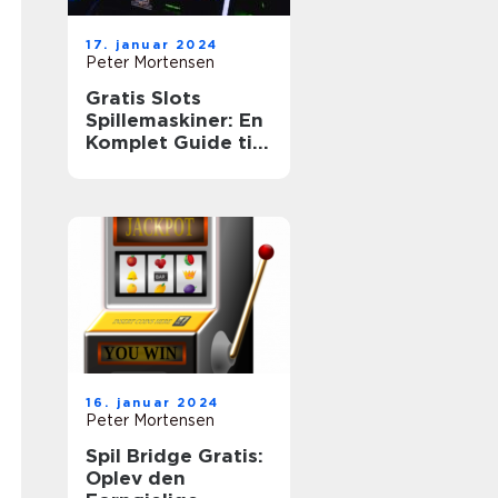
17. januar 2024
Peter Mortensen
Gratis Slots
Spillemaskiner: En
Komplet Guide til
Casino-entusiaster
16. januar 2024
Peter Mortensen
Spil Bridge Gratis:
Oplev den