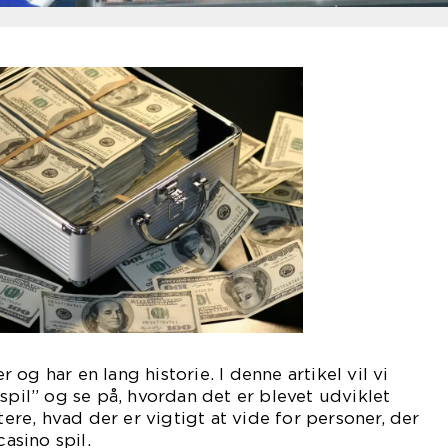
er og har en lang historie. I denne artikel vil vi
spil” og se på, hvordan det er blevet udviklet
utere, hvad der er vigtigt at vide for personer, der
casino spil.