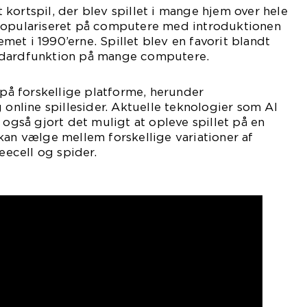
kortspil, der blev spillet i mange hjem over hele
populariseret på computere med introduktionen
et i 1990’erne. Spillet blev en favorit blandt
ndardfunktion på mange computere.
 på forskellige platforme, herunder
 online spillesider. Aktuelle teknologier som AI
 også gjort det muligt at opleve spillet på en
kan vælge mellem forskellige variationer af
reecell og spider.