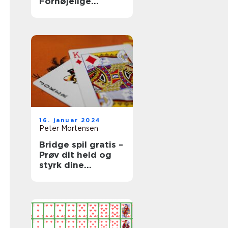
Fornøjelige
Verden af
Casinospil
16. januar 2024
Peter Mortensen
Bridge spil gratis –
Prøv dit held og
styrk dine
færdigheder