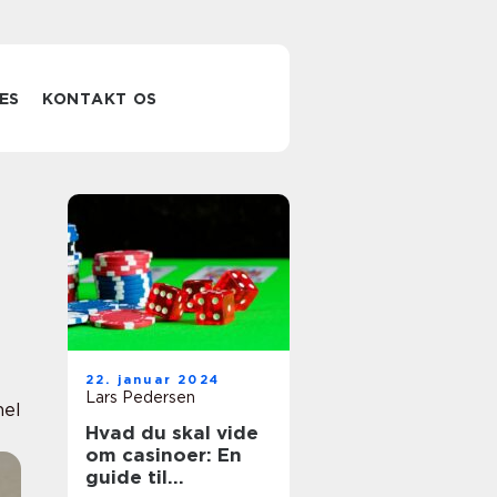
ES
KONTAKT OS
22. januar 2024
Lars Pedersen
nel
Hvad du skal vide
om casinoer: En
guide til