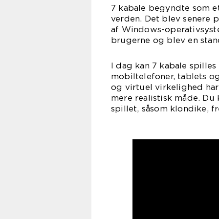
7 kabale begyndte som et 
verden. Det blev senere 
af Windows-operativsystem
brugerne og blev en sta
I dag kan 7 kabale spilles
mobiltelefoner, tablets og
og virtuel virkelighed har
mere realistisk måde. Du 
spillet, såsom klondike, f