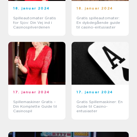
18. januar 2024
18. januar 2024
Spilleautomater Gratis
Gratis spilleautomater:
for Sjov: Din Vej ind i
En dybdegående guide
Casinospilverdenen
til casino-entusiaster
17. januar 2024
17. januar 2024
Spillemaskiner Gratis –
Gratis Spillemaskiner: En
Din Komplette Guide til
Guide til Casino-
Casinospil
entusiaster