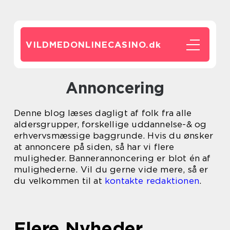
VILDMEDONLINECASINO.
dk
Annoncering
Denne blog læses dagligt af folk fra alle
aldersgrupper, forskellige uddannelse-& og
erhvervsmæssige baggrunde. Hvis du ønsker
at annoncere på siden, så har vi flere
muligheder. Bannerannoncering er blot én af
mulighederne. Vil du gerne vide mere, så er
du velkommen til at
kontakte redaktionen
.
Flere Nyheder