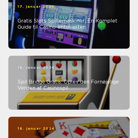
17. januar 2024
Gratis Slots Spillemaskiner: En Komplet
Guide til Casino-entusiaster
16. januar 2024
Spil Bridge Gratis: Oplev den Fornøjelige
Verden af Casinospil
16. januar 2024