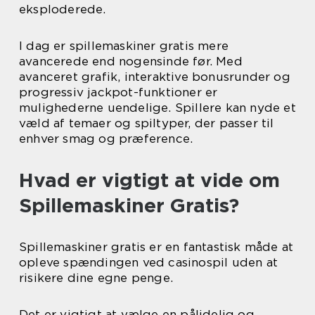
eksploderede.
I dag er spillemaskiner gratis mere
avancerede end nogensinde før. Med
avanceret grafik, interaktive bonusrunder og
progressiv jackpot-funktioner er
mulighederne uendelige. Spillere kan nyde et
væld af temaer og spiltyper, der passer til
enhver smag og præference.
Hvad er vigtigt at vide om
Spillemaskiner Gratis?
Spillemaskiner gratis er en fantastisk måde at
opleve spændingen ved casinospil uden at
risikere dine egne penge.
Det er vigtigt at vælge en pålidelig og