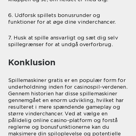
6. Udforsk spillets bonusrunder og
funktioner for at øge dine vinderchancer.
7. Husk at spille ansvarligt og sæt dig selv
spillegrænser for at undgå overforbrug.
Konklusion
Spillemaskiner gratis er en populær form for
underholdning inden for casinospil-verdenen.
Gennem historien har disse spillemaskiner
gennemgået en enorm udvikling, hvilket har
resulteret i mere spændende gameplay og
større vinderchancer. Ved at vælge en
pålidelig online casino-platform og forstå
reglerne og bonusfunktionerne kan du
maksimere din spiloplevelse og potentielle