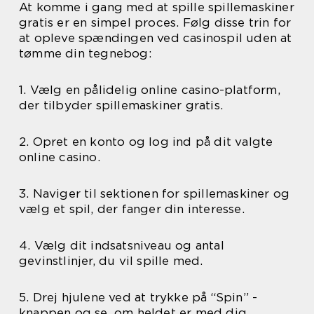
At komme i gang med at spille spillemaskiner
gratis er en simpel proces. Følg disse trin for
at opleve spændingen ved casinospil uden at
tømme din tegnebog:
1. Vælg en pålidelig online casino-platform,
der tilbyder spillemaskiner gratis.
2. Opret en konto og log ind på dit valgte
online casino.
3. Naviger til sektionen for spillemaskiner og
vælg et spil, der fanger din interesse.
4. Vælg dit indsatsniveau og antal
gevinstlinjer, du vil spille med.
5. Drej hjulene ved at trykke på “Spin” -
knappen og se, om heldet er med dig.