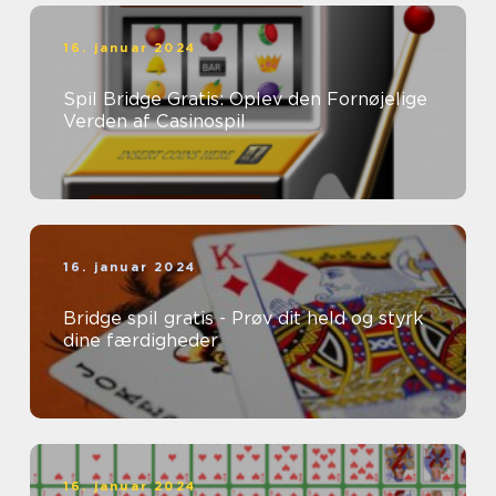
16. januar 2024
Spil Bridge Gratis: Oplev den Fornøjelige
Verden af Casinospil
16. januar 2024
Bridge spil gratis - Prøv dit held og styrk
dine færdigheder
16. januar 2024