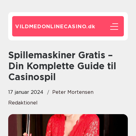
VILDMEDONLINECASINO.
dk
Spillemaskiner Gratis –
Din Komplette Guide til
Casinospil
17 januar 2024
Peter Mortensen
Redaktionel