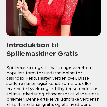
Introduktion til
Spillemaskiner Gratis
Spillemaskiner gratis har længe været en
populær form for underholdning for
casinospil-entusiaster verden over. Disse
spillemaskiner, også kendt som slots eller
enarmede tyveknægte, tilbyder spændende
spilmuligheder og chancer for at vinde store
præmier. Denne artikel vil udforske verdenen
af spillemaskiner gratis og alt, hvad der er