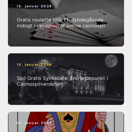
15. januar 2024
Gratis roulette spil: En dybdegående
indsigt i verdenen af online casinospil
15. januar 2024
Spil Gratis Syvkabale: En Højdepunkt i
Casinospilverdenen
14. januar 2024