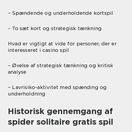
– Spændende og underholdende kortspil
– To sæt kort og strategisk tænkning
Hvad er vigtigt at vide for personer, der er
interesseret i casino spil
– Øvelse af strategisk tænkning og kritisk
analyse
– Lavrisiko-aktivitet med spænding og
underholdning
Historisk gennemgang af
spider solitaire gratis spil