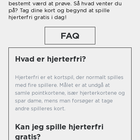
bestemt værd at prøve. Så hvad venter du
på? Tag dine kort og begynd at spille
hjerterfri gratis i dag!
FAQ
Hvad er hjerterfri?
Hjerterfri er et kortspil, der normalt spilles
med fire spillere. Målet er at undgå at
samle pointkortene, især hjerterkortene og
spar dame, mens man forsøger at tage
andre spilleres kort.
Kan jeg spille hjerterfri
gratis?