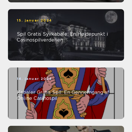
15. januar 2024
Spil Gratis Syvkabale: En Højdepunkt i
Casinospilverdenen
14. januar 2024
Kabaler Gratis Spil: En Gennemgang af
Online Casinospil