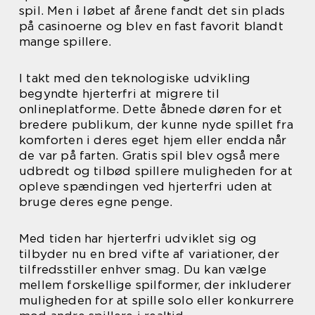
spil. Men i løbet af årene fandt det sin plads
på casinoerne og blev en fast favorit blandt
mange spillere.
I takt med den teknologiske udvikling
begyndte hjerterfri at migrere til
onlineplatforme. Dette åbnede døren for et
bredere publikum, der kunne nyde spillet fra
komforten i deres eget hjem eller endda når
de var på farten. Gratis spil blev også mere
udbredt og tilbød spillere muligheden for at
opleve spændingen ved hjerterfri uden at
bruge deres egne penge.
Med tiden har hjerterfri udviklet sig og
tilbyder nu en bred vifte af variationer, der
tilfredsstiller enhver smag. Du kan vælge
mellem forskellige spilformer, der inkluderer
muligheden for at spille solo eller konkurrere