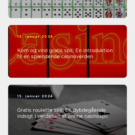
15. januar 2024
Kom og vind gratis spil: En introduktion
til en spændende casinoverden
15. januar 2024
Gratis roulette spil: En dybdegående
indsigt i verdenen af online casinospil