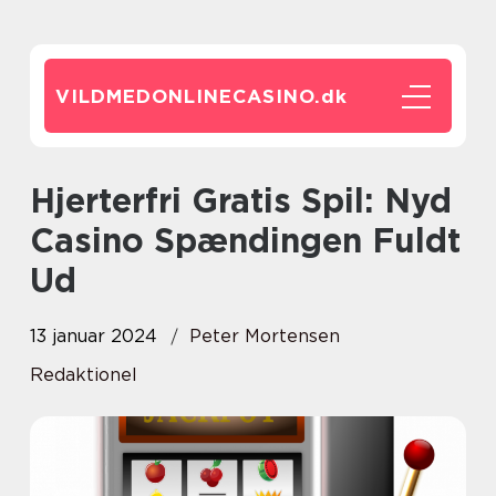
VILDMEDONLINECASINO.
dk
Hjerterfri Gratis Spil: Nyd
Casino Spændingen Fuldt
Ud
13 januar 2024
Peter Mortensen
Redaktionel