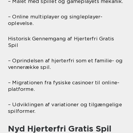
– Målet med spillet og gameplayets mekanik.
– Online multiplayer og singleplayer-
oplevelse.
Historisk Gennemgang af Hjerterfri Gratis
Spil
– Oprindelsen af hjerterfri som et familie- og
vennerække spil.
– Migrationen fra fysiske casinoer til online-
platforme.
– Udviklingen af variationer og tilgængelige
spilformer.
Nyd Hjerterfri Gratis Spil