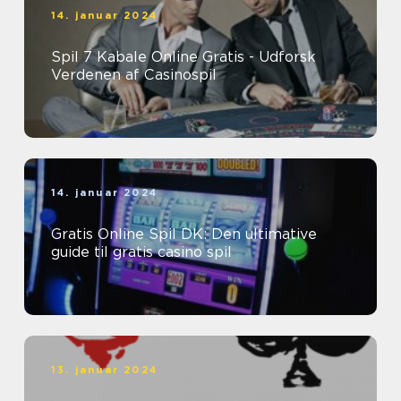
14. januar 2024
Spil 7 Kabale Online Gratis - Udforsk
Verdenen af Casinospil
14. januar 2024
Gratis Online Spil DK: Den ultimative
guide til gratis casino spil
13. januar 2024