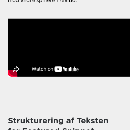
mod andre spillere i realtid.
Strukturering af Teksten