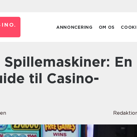
INO.
ANNONCERING
OM OS
COOKI
de til Casino-
sen
Redaktio