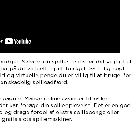
budget: Selvom du spiller gratis, er det vigtigt at
tyr på dit virtuelle spillebudget. Sæt dig nogle
d og virtuelle penge du er villig til at bruge, for
 en skadelig spilleadfærd.
pagner: Mange online casinoer tilbyder
er kan forøge din spilleoplevelse. Det er en god
d og drage fordel af ekstra spillepenge eller
r gratis slots spillemaskiner.