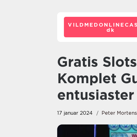
VILDMEDONLINECAS
dk
Gratis Slots Spillemaskiner: En
Komplet Gui
entusiaster
17 januar 2024
Peter Morten