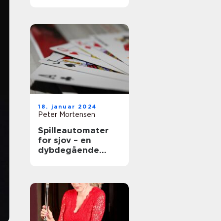
spændingen i
spillenes verden
18. januar 2024
Peter Mortensen
Spilleautomater
for sjov – en
dybdegående
undersøgelse af
denne populære
form for
underholdning på
casinoer og
spilleplatforme