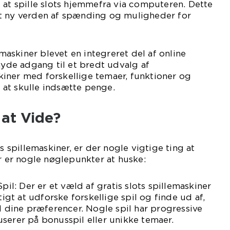
 at spille slots hjemmefra via computeren. Dette
t ny verden af spænding og muligheder for
lemaskiner blevet en integreret del af online
 nyde adgang til et bredt udvalg af
iner med forskellige temaer, funktioner og
at skulle indsætte penge.
 at Vide?
ts spillemaskiner, er der nogle vigtige ting at
er nogle nøglepunkter at huske:
Spil: Der er et væld af gratis slots spillemaskiner
tigt at udforske forskellige spil og finde ud af,
il dine præferencer. Nogle spil har progressive
serer på bonusspil eller unikke temaer.