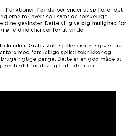
og Funktioner: Før du begynder at spille, er det
reglerne for hvert spil samt de forskellige
e dine gevinster. Dette vil give dig mulighed for
og øge dine chancer for at vinde.
ilteknikker: Gratis slots spillemaskiner giver dig
ntere med forskellige spilstilteknikker og
bruge rigtige penge. Dette er en god måde at
gerer bedst for dig og forbedre dine