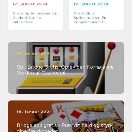
17. januar 2024
17. januar 2024
Gratis Spillemaskiner: En
Gratis Slots
Guide til Casino-
Spillemaskiner: En
entusiaster
Komplet Guide til
Casino-entusiaster
16. januar 2024
Spil Bridge Gratis: Oplev den Fornøjelige
Verden af Casinospil
16. januar 2024
Bridge spil gratis - Prøv dit held og styrk
dine færdigheder