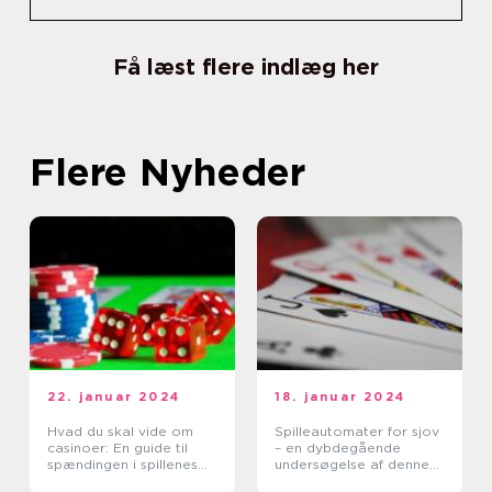
Få læst flere indlæg her
Flere Nyheder
22. januar 2024
18. januar 2024
Hvad du skal vide om
Spilleautomater for sjov
casinoer: En guide til
– en dybdegående
spændingen i spillenes
undersøgelse af denne
verden
populære form for