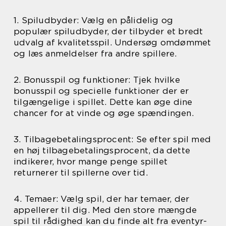
1. Spiludbyder: Vælg en pålidelig og
populær spiludbyder, der tilbyder et bredt
udvalg af kvalitetsspil. Undersøg omdømmet
og læs anmeldelser fra andre spillere.
2. Bonusspil og funktioner: Tjek hvilke
bonusspil og specielle funktioner der er
tilgængelige i spillet. Dette kan øge dine
chancer for at vinde og øge spændingen.
3. Tilbagebetalingsprocent: Se efter spil med
en høj tilbagebetalingsprocent, da dette
indikerer, hvor mange penge spillet
returnerer til spillerne over tid.
4. Temaer: Vælg spil, der har temaer, der
appellerer til dig. Med den store mængde
spil til rådighed kan du finde alt fra eventyr-