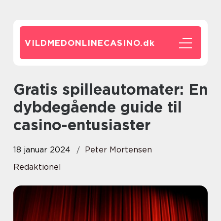
VILDMEDONLINECASINO.
dk
Gratis spilleautomater: En
dybdegående guide til
casino-entusiaster
18 januar 2024
Peter Mortensen
Redaktionel