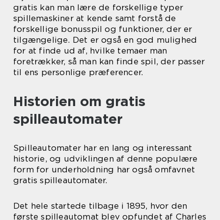
gratis kan man lære de forskellige typer
spillemaskiner at kende samt forstå de
forskellige bonusspil og funktioner, der er
tilgængelige. Det er også en god mulighed
for at finde ud af, hvilke temaer man
foretrækker, så man kan finde spil, der passer
til ens personlige præferencer.
Historien om gratis
spilleautomater
Spilleautomater har en lang og interessant
historie, og udviklingen af denne populære
form for underholdning har også omfavnet
gratis spilleautomater.
Det hele startede tilbage i 1895, hvor den
første spilleautomat blev opfundet af Charles