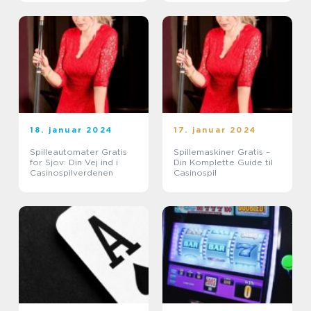
underholdning på
casinoer og
spilleplatforme
18. januar 2024
17. januar 2024
Spilleautomater Gratis
Spillemaskiner Gratis –
for Sjov: Din Vej ind i
Din Komplette Guide til
Casinospilverdenen
Casinospil