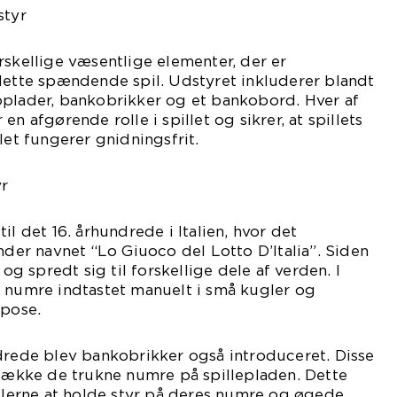
styr
rskellige væsentlige elementer, der er
dette spændende spil. Udstyret inkluderer blandt
oplader, bankobrikker og et bankobord. Hver af
en afgørende rolle i spillet og sikrer, at spillets
let fungerer gnidningsfrit.
r
il det 16. århundrede i Italien, hvor det
nder navnet “Lo Giuoco del Lotto D’Italia”. Siden
 og spredt sig til forskellige dele af verden. I
s numre indtastet manuelt i små kugler og
 pose.
drede blev bankobrikker også introduceret. Disse
 dække de trukne numre på spillepladen. Dette
illerne at holde styr på deres numre og øgede