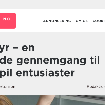
INO.
ANNONCERING
OM OS
COOKI
de gennemgang til
pil entusiaster
ortensen
Redaktio