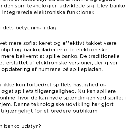
hånden som teknologien udviklede sig, blev banko
integrerede elektroniske funktioner.
 dets betydning i dag
vet mere sofistikeret og effektivt takket være
ohjul og bankoplader er ofte elektroniske,
g mere bekvemt at spille banko. De traditionelle
t erstattet af elektroniske versioner, der giver
g opdatering af numrene på spillepladen.
 ikke kun forbedret spillets hastighed og
 øget spillets tilgængelighed. Nu kan spillere
online, hvor de kan nyde spændingen ved spillet i
hjem. Denne teknologiske udvikling har gjort
tilgængeligt for et bredere publikum.
om banko udstyr?