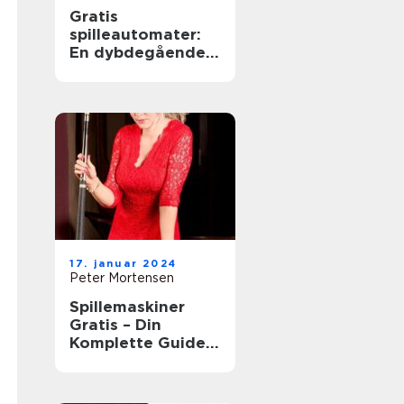
Gratis
spilleautomater:
En dybdegående
guide til casino-
entusiaster
17. januar 2024
Peter Mortensen
Spillemaskiner
Gratis – Din
Komplette Guide
til Casinospil