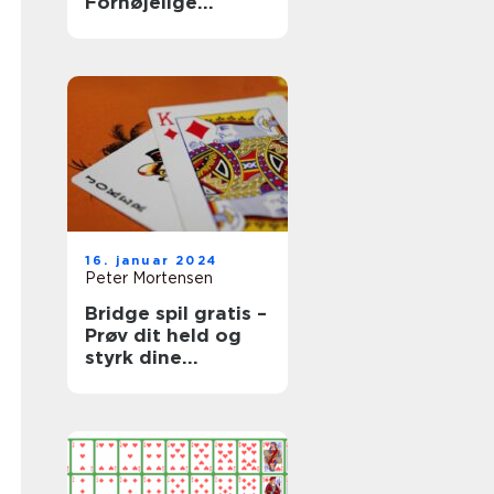
Fornøjelige
Verden af
Casinospil
16. januar 2024
Peter Mortensen
Bridge spil gratis –
Prøv dit held og
styrk dine
færdigheder