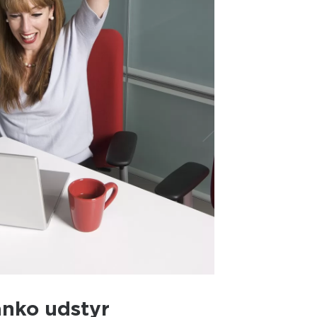
anko udstyr