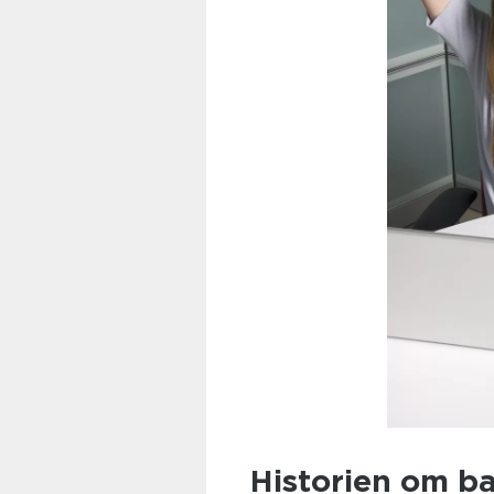
Historien om b