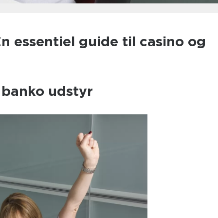
n essentiel guide til casino og
l banko udstyr