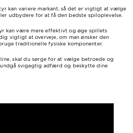
tyr kan variere markant, så det er vigtigt at vælge
ler udbydere for at få den bedste spiloplevelse.
yr kan være mere effektivt og øge spillets
dig vigtigt at overveje, om man ønsker den
 bruge traditionelle fysiske komponenter.
nline, skal du sørge for at vælge betroede og
at undgå svigagtig adfærd og beskytte dine