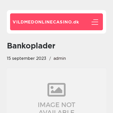
VILDMEDONLINECASINO.
dk
bankoplader
15 september 2023
admin