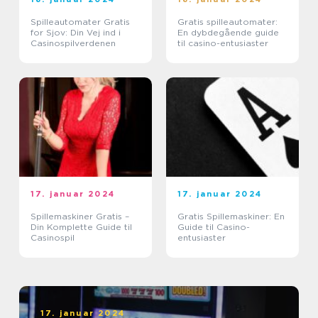
Spilleautomater Gratis
Gratis spilleautomater:
for Sjov: Din Vej ind i
En dybdegående guide
Casinospilverdenen
til casino-entusiaster
17. januar 2024
17. januar 2024
Spillemaskiner Gratis –
Gratis Spillemaskiner: En
Din Komplette Guide til
Guide til Casino-
Casinospil
entusiaster
17. januar 2024