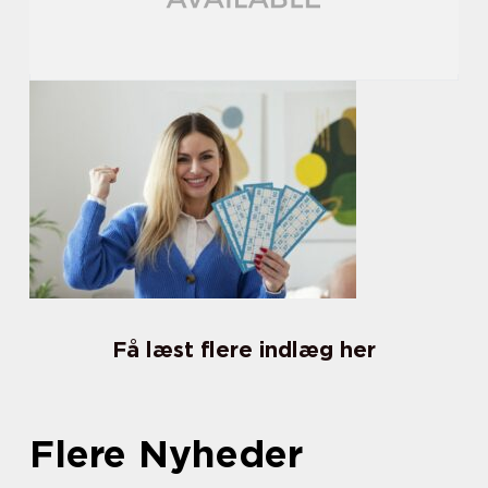
Få læst flere indlæg her
Flere Nyheder