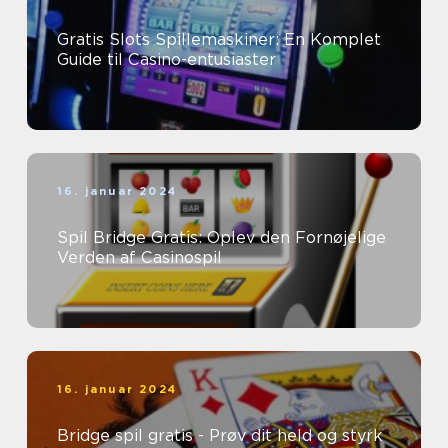
Gratis Slots Spillemaskiner: En Komplet
Guide til Casino-entusiaster
16. januar 2024
Spil Bridge Gratis: Oplev den Fornøjelige
Verden af Casinospil
16. januar 2024
Bridge spil gratis - Prøv dit held og styrk