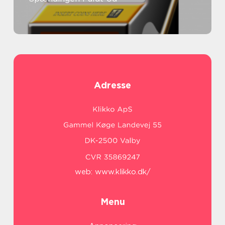
Adresse
web:
www.klikko.dk/
Menu