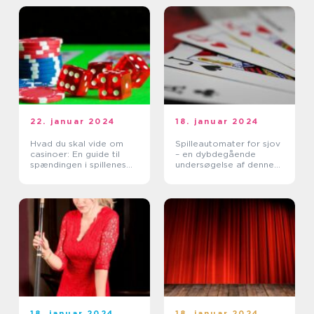
22. januar 2024
18. januar 2024
Hvad du skal vide om
Spilleautomater for sjov
casinoer: En guide til
– en dybdegående
spændingen i spillenes
undersøgelse af denne
verden
populære form for
underholdning på
casinoer og
spilleplatforme
18. januar 2024
18. januar 2024