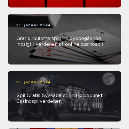
15. januar 2024
Gratis roulette spil: En dybdegående
indsigt i verdenen af online casinospil
15. januar 2024
Spil Gratis Syvkabale: En Højdepunkt i
Casinospilverdenen