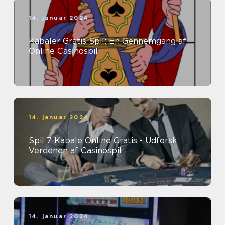
14. januar 2024
Kabaler Gratis Spil: En Gennemgang af
Online Casinospil
14. januar 2024
Spil 7 Kabale Online Gratis - Udforsk
Verdenen af Casinospil
14. januar 2024