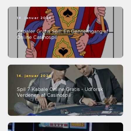
14. januar 2024
Kabaler Gratis Spil: En Gennemgang af
Online Casinospil
14. januar 2024
Spil 7 Kabale Online Gratis - Udforsk
Verdenen af Casinospil