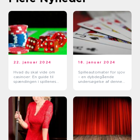
22. januar 2024
18. januar 2024
Hvad du skal vide om
Spilleautomater for sjov
casinoer: En guide til
– en dybdegående
spændingen i spillenes
undersøgelse af denne
verden
populære form for
underholdning på
casinoer og
spilleplatforme