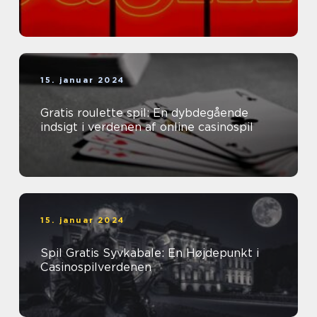
15. januar 2024
Gratis roulette spil: En dybdegående
indsigt i verdenen af online casinospil
15. januar 2024
Spil Gratis Syvkabale: En Højdepunkt i
Casinospilverdenen