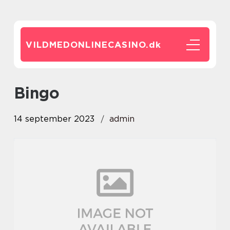
VILDMEDONLINECASINO.
dk
bingo
14 september 2023
admin