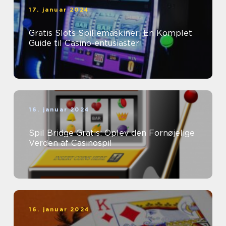
17. januar 2024
Gratis Slots Spillemaskiner: En Komplet
Guide til Casino-entusiaster
16. januar 2024
Spil Bridge Gratis: Oplev den Fornøjelige
Verden af Casinospil
16. januar 2024