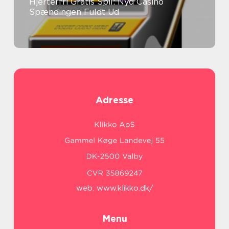
Hjerterfri Gratis Spil: Nyd Casino
Spændingen Fuldt Ud
Adresse
web:
www.klikko.dk/
Menu