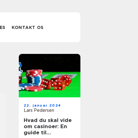
ES
KONTAKT OS
22. januar 2024
Lars Pedersen
Hvad du skal vide
om casinoer: En
guide til