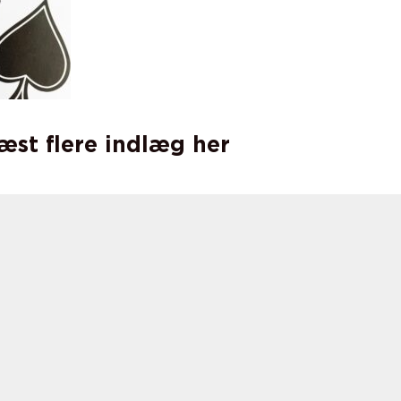
læst flere indlæg her