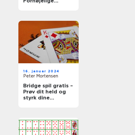
Fornøjelige
Verden af
Casinospil
16. januar 2024
Peter Mortensen
Bridge spil gratis –
Prøv dit held og
styrk dine
færdigheder