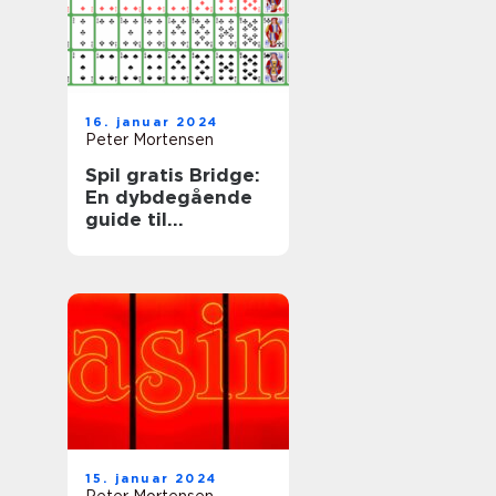
16. januar 2024
Peter Mortensen
Spil gratis Bridge:
En dybdegående
guide til
casinoelskere
15. januar 2024