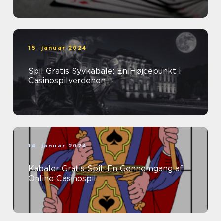
15. januar 2024
Spil Gratis Syvkabale: En Højdepunkt i
Casinospilverdenen
14. januar 2024
Kabaler Gratis Spil: En Gennemgang af
Online Casinospil