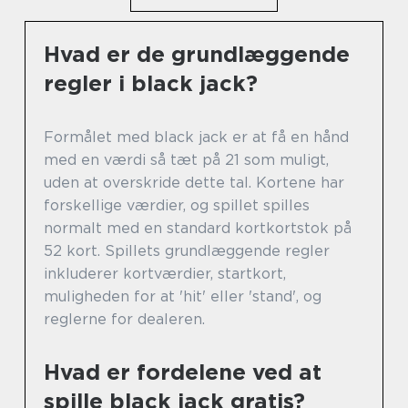
Hvad er de grundlæggende
regler i black jack?
Formålet med black jack er at få en hånd
med en værdi så tæt på 21 som muligt,
uden at overskride dette tal. Kortene har
forskellige værdier, og spillet spilles
normalt med en standard kortkortstok på
52 kort. Spillets grundlæggende regler
inkluderer kortværdier, startkort,
muligheden for at 'hit' eller 'stand', og
reglerne for dealeren.
Hvad er fordelene ved at
spille black jack gratis?