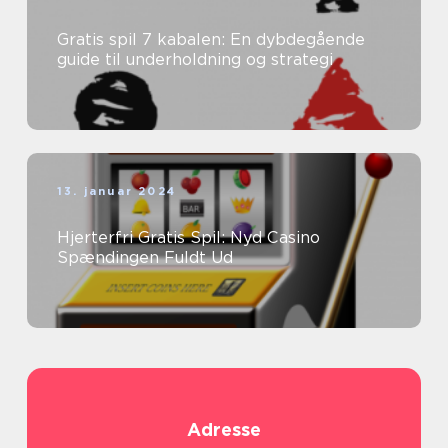
Gratis spil 7 kabalen: En dybdegående
guide til underholdning og strategi
13. januar 2024
Hjerterfri Gratis Spil: Nyd Casino
Spændingen Fuldt Ud
Adresse