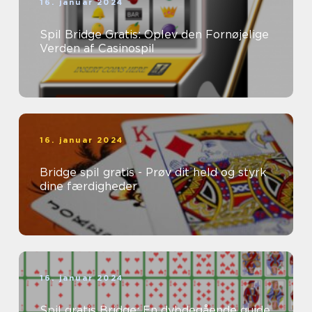
16. januar 2024
Spil Bridge Gratis: Oplev den Fornøjelige
Verden af Casinospil
16. januar 2024
Bridge spil gratis - Prøv dit held og styrk
dine færdigheder
16. januar 2024
Spil gratis Bridge: En dybdegående guide