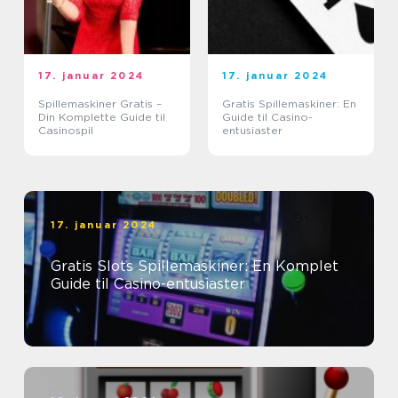
17. januar 2024
17. januar 2024
Spillemaskiner Gratis –
Gratis Spillemaskiner: En
Din Komplette Guide til
Guide til Casino-
Casinospil
entusiaster
17. januar 2024
Gratis Slots Spillemaskiner: En Komplet
Guide til Casino-entusiaster