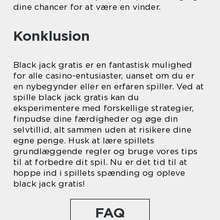
dine chancer for at være en vinder.
Konklusion
Black jack gratis er en fantastisk mulighed
for alle casino-entusiaster, uanset om du er
en nybegynder eller en erfaren spiller. Ved at
spille black jack gratis kan du
eksperimentere med forskellige strategier,
finpudse dine færdigheder og øge din
selvtillid, alt sammen uden at risikere dine
egne penge. Husk at lære spillets
grundlæggende regler og bruge vores tips
til at forbedre dit spil. Nu er det tid til at
hoppe ind i spillets spænding og opleve
black jack gratis!
FAQ