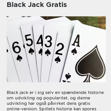
Black Jack Gratis
Black jack er i sig selv en spændende historie
om udvikling og popularitet, og denne
udvikling har også påvirket dens gratis
online-version. Spillets historie kan spores