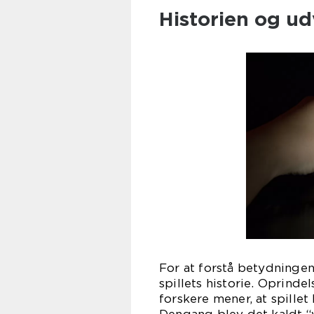
Historien og ud
For at forstå betydningen
spillets historie. Oprinde
forskere mener, at spillet