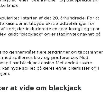
ingt-et” eller “twenty-one,” og det spredte sig
ske lande.
opularitet i starten af det 20. århundrede. For at
te kasinoer at tilbyde ekstra udbetalinger for
 af kort, der inkluderede en spar knægt og spar
lev kaldt “blackjack” og er stadigvæk navnet på
asino gennemgået flere ændringer og tilpasninger
et med spillernes krav og præferencer. Med
nospil har blackjack casino fået endnu større
nu kan nyde spillet på deres egne præmisser og i
hjem.
er at vide om blackjack