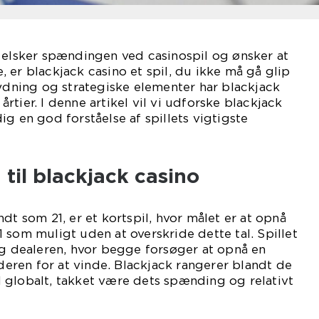
 elsker spændingen ved casinospil og ønsker at
 er blackjack casino et spil, du ikke må gå glip
tydning og strategiske elementer har blackjack
i årtier. I denne artikel vil vi udforske blackjack
g en god forståelse af spillets vigtigste
 til blackjack casino
dt som 21, er et kortspil, hvor målet er at opnå
 som muligt uden at overskride dette tal. Spillet
og dealeren, hvor begge forsøger at opnå en
ren for at vinde. Blackjack rangerer blandt de
 globalt, takket være dets spænding og relativt