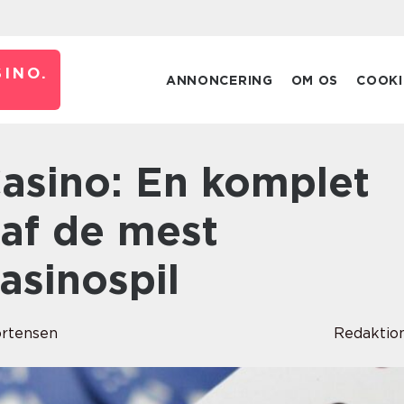
INO.
ANNONCERING
OM OS
COOKI
t af de mest
asinospil
ortensen
Redaktio