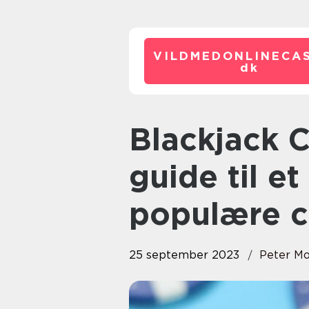
VILDMEDONLINECAS
dk
Blackjack Casino: En komplet
guide til e
populære c
25 september 2023
Peter M