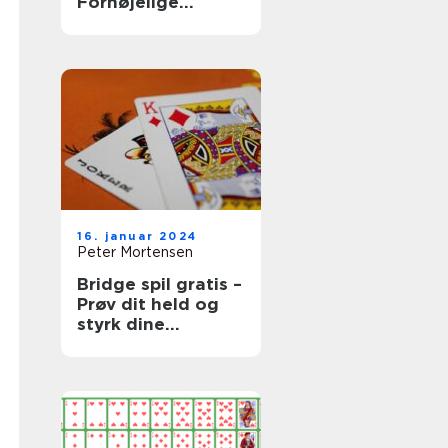
Fornøjelige
Verden af
Casinospil
16. januar 2024
Peter Mortensen
Bridge spil gratis –
Prøv dit held og
styrk dine
færdigheder