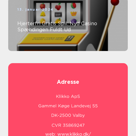
13. januar 2024
Hjerterfri Gratis Spil: Nyd Casino
Spændingen Fuldt Ud
Adresse
web:
www.klikko.dk/