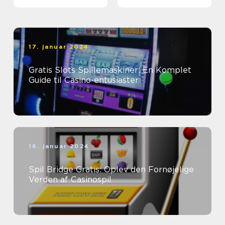
17. januar 2024
Gratis Slots Spillemaskiner: En Komplet
Guide til Casino-entusiaster
16. januar 2024
Spil Bridge Gratis: Oplev den Fornøjelige
Verden af Casinospil