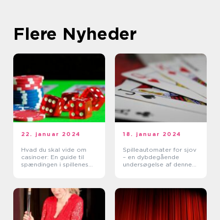
Flere Nyheder
22. januar 2024
18. januar 2024
Hvad du skal vide om
Spilleautomater for sjov
casinoer: En guide til
– en dybdegående
spændingen i spillenes
undersøgelse af denne
verden
populære form for
underholdning på
casinoer og
spilleplatforme