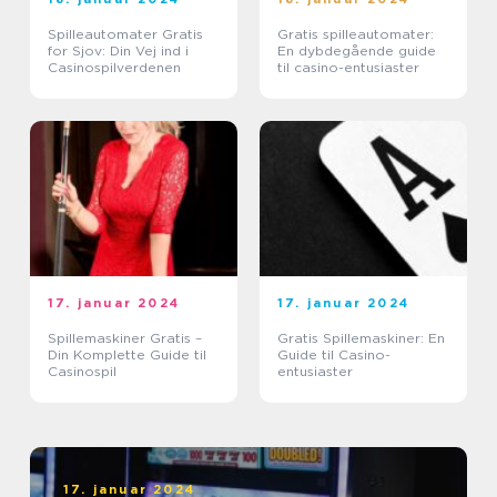
Spilleautomater Gratis
Gratis spilleautomater:
for Sjov: Din Vej ind i
En dybdegående guide
Casinospilverdenen
til casino-entusiaster
17. januar 2024
17. januar 2024
Spillemaskiner Gratis –
Gratis Spillemaskiner: En
Din Komplette Guide til
Guide til Casino-
Casinospil
entusiaster
17. januar 2024