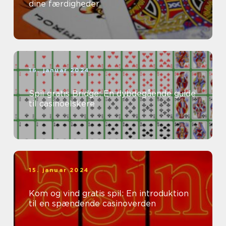
dine færdigheder
16. januar 2024
Spil gratis Bridge: En dybdegående guide
til casinoelskere
15. januar 2024
Kom og vind gratis spil: En introduktion
til en spændende casinoverden