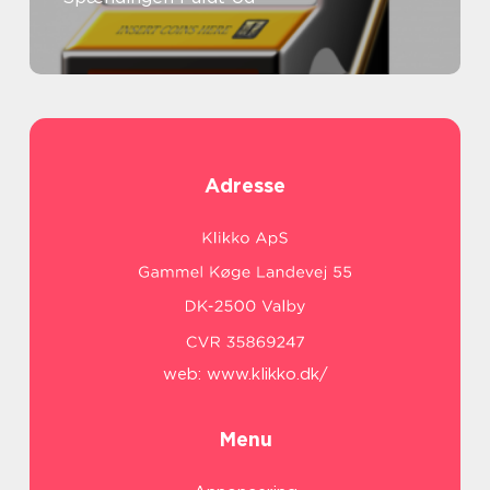
Adresse
web:
www.klikko.dk/
Menu