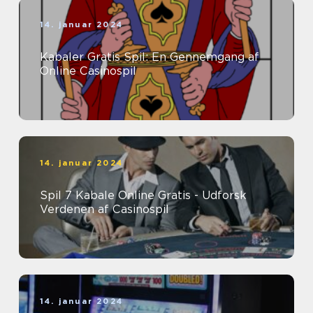
14. januar 2024
Kabaler Gratis Spil: En Gennemgang af
Online Casinospil
14. januar 2024
Spil 7 Kabale Online Gratis - Udforsk
Verdenen af Casinospil
14. januar 2024