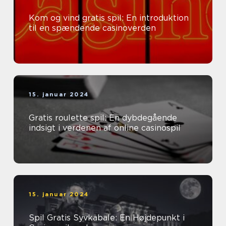
Kom og vind gratis spil: En introduktion
til en spændende casinoverden
15. januar 2024
Gratis roulette spil: En dybdegående
indsigt i verdenen af online casinospil
15. januar 2024
Spil Gratis Syvkabale: En Højdepunkt i