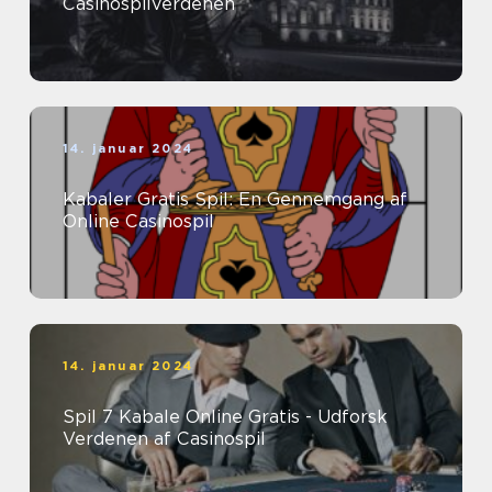
Casinospilverdenen
14. januar 2024
Kabaler Gratis Spil: En Gennemgang af
Online Casinospil
14. januar 2024
Spil 7 Kabale Online Gratis - Udforsk
Verdenen af Casinospil