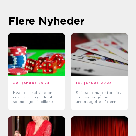
Flere Nyheder
22. januar 2024
18. januar 2024
Hvad du skal vide om
Spilleautomater for sjov
casinoer: En guide til
– en dybdegående
spændingen i spillenes
undersøgelse af denne
verden
populære form for
underholdning på
casinoer og
spilleplatforme