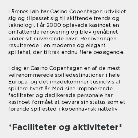
I årenes løb har Casino Copenhagen udviklet
sig og tilpasset sig til skiftende trends og
teknologi. I år 2000 oplevede kasinoet en
omfattende renovering og blev genåbnet
under sit nuværende navn. Renoveringen
resulterede i en moderne og elegant
spillehal, der tiltrak endnu flere besøgende.
I dag er Casino Copenhagen en af de mest
velrenommerede spilledestinationer i hele
Europa, og det imødekommer tusindvis af
spillere hvert år. Med sine imponerende
faciliteter og dedikerede personale har
kasinoet formået at bevare sin status som et
førende spillested i københavnsk natteliv.
*Faciliteter og aktiviteter*