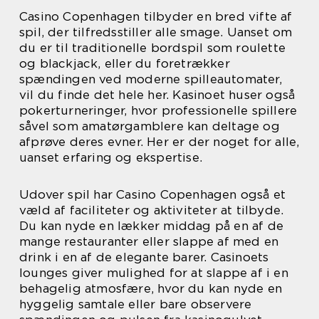
Casino Copenhagen tilbyder en bred vifte af
spil, der tilfredsstiller alle smage. Uanset om
du er til traditionelle bordspil som roulette
og blackjack, eller du foretrækker
spændingen ved moderne spilleautomater,
vil du finde det hele her. Kasinoet huser også
pokerturneringer, hvor professionelle spillere
såvel som amatørgamblere kan deltage og
afprøve deres evner. Her er der noget for alle,
uanset erfaring og ekspertise.
Udover spil har Casino Copenhagen også et
væld af faciliteter og aktiviteter at tilbyde.
Du kan nyde en lækker middag på en af de
mange restauranter eller slappe af med en
drink i en af de elegante barer. Casinoets
lounges giver mulighed for at slappe af i en
behagelig atmosfære, hvor du kan nyde en
hyggelig samtale eller bare observere