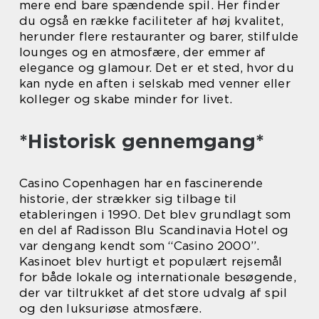
mere end bare spændende spil. Her finder
du også en række faciliteter af høj kvalitet,
herunder flere restauranter og barer, stilfulde
lounges og en atmosfære, der emmer af
elegance og glamour. Det er et sted, hvor du
kan nyde en aften i selskab med venner eller
kolleger og skabe minder for livet.
*Historisk gennemgang*
Casino Copenhagen har en fascinerende
historie, der strækker sig tilbage til
etableringen i 1990. Det blev grundlagt som
en del af Radisson Blu Scandinavia Hotel og
var dengang kendt som “Casino 2000”.
Kasinoet blev hurtigt et populært rejsemål
for både lokale og internationale besøgende,
der var tiltrukket af det store udvalg af spil
og den luksuriøse atmosfære.