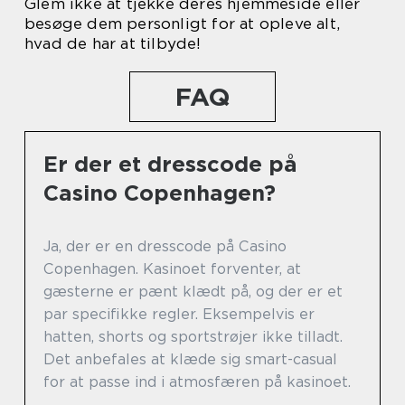
Glem ikke at tjekke deres hjemmeside eller
besøge dem personligt for at opleve alt,
hvad de har at tilbyde!
FAQ
Er der et dresscode på
Casino Copenhagen?
Ja, der er en dresscode på Casino
Copenhagen. Kasinoet forventer, at
gæsterne er pænt klædt på, og der er et
par specifikke regler. Eksempelvis er
hatten, shorts og sportstrøjer ikke tilladt.
Det anbefales at klæde sig smart-casual
for at passe ind i atmosfæren på kasinoet.