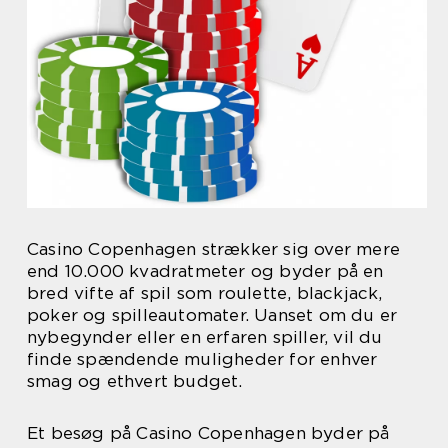
Casino Copenhagen strækker sig over mere
end 10.000 kvadratmeter og byder på en
bred vifte af spil som roulette, blackjack,
poker og spilleautomater. Uanset om du er
nybegynder eller en erfaren spiller, vil du
finde spændende muligheder for enhver
smag og ethvert budget.
Et besøg på Casino Copenhagen byder på