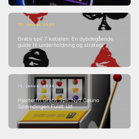
13. januar 2024
Gratis spil 7 kabalen: En dybdegående
guide til underholdning og strategi
13. januar 2024
Hjerterfri Gratis Spil: Nyd Casino
Spændingen Fuldt Ud