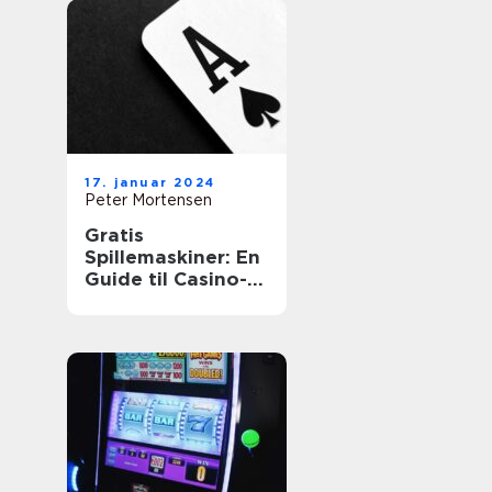
17. januar 2024
Peter Mortensen
Gratis
Spillemaskiner: En
Guide til Casino-
entusiaster