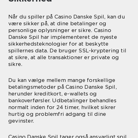
Når du spiller på Casino Danske Spil, kan du
være sikker på, at dine betalinger og
personlige oplysninger er sikre. Casino
Danske Spil har implementeret de nyeste
sikkerhedsteknologier for at beskytte
spillernes data. De bruger SSL-kryptering til
at sikre, at alle transaktioner er private og
sikre.
Du kan vælge mellem mange forskellige
betalingsmetoder på Casino Danske Spil,
herunder kreditkort, e-wallets og
bankoverførsler. Udbetalinger behandles
normalt inden for 24 timer, hvilket sikrer
hurtig og problemfri adgang til dine
gevinster.
Casino Danske Spil tager også ansvarligt spil