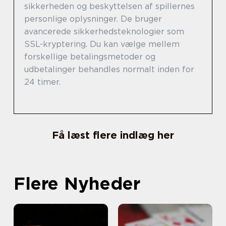
sikkerheden og beskyttelsen af spillernes
personlige oplysninger. De bruger
avancerede sikkerhedsteknologier som
SSL-kryptering. Du kan vælge mellem
forskellige betalingsmetoder og
udbetalinger behandles normalt inden for
24 timer.
Få læst flere indlæg her
Flere Nyheder