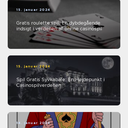
15. januar 2024
Gratis roulette spil: En dybdegående
indsigt i verdenen af online casinospil
15. januar 2024
Spil Gratis Syvkabale: En Højdepunkt i
Casinospilverdenen
14. januar 2024