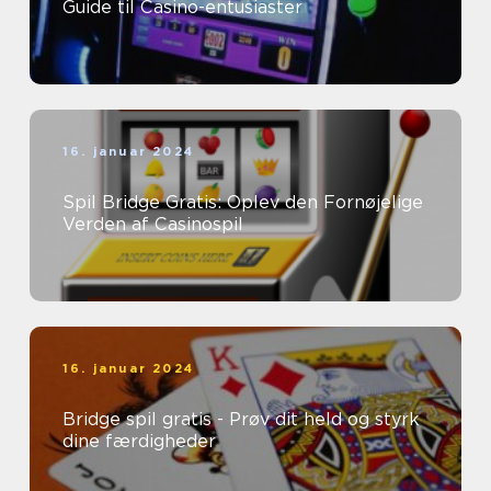
Guide til Casino-entusiaster
16. januar 2024
Spil Bridge Gratis: Oplev den Fornøjelige
Verden af Casinospil
16. januar 2024
Bridge spil gratis - Prøv dit held og styrk
dine færdigheder