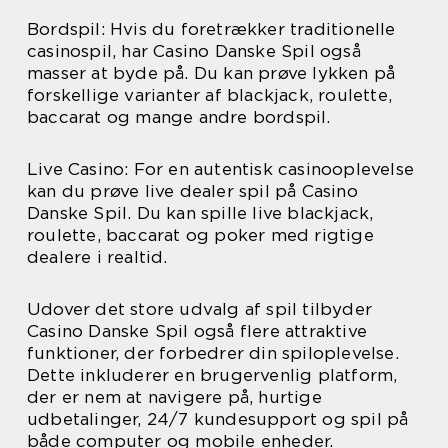
Bordspil: Hvis du foretrækker traditionelle
casinospil, har Casino Danske Spil også
masser at byde på. Du kan prøve lykken på
forskellige varianter af blackjack, roulette,
baccarat og mange andre bordspil.
Live Casino: For en autentisk casinooplevelse
kan du prøve live dealer spil på Casino
Danske Spil. Du kan spille live blackjack,
roulette, baccarat og poker med rigtige
dealere i realtid.
Udover det store udvalg af spil tilbyder
Casino Danske Spil også flere attraktive
funktioner, der forbedrer din spiloplevelse.
Dette inkluderer en brugervenlig platform,
der er nem at navigere på, hurtige
udbetalinger, 24/7 kundesupport og spil på
både computer og mobile enheder.