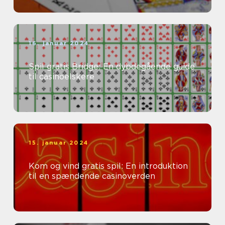
16. januar 2024
Spil gratis Bridge: En dybdegående guide
til casinoelskere
15. januar 2024
Kom og vind gratis spil: En introduktion
til en spændende casinoverden