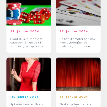
22. januar 2024
18. januar 2024
Hvad du skal vide om
Spilleautomater for sjov
casinoer: En guide til
– en dybdegående
spændingen i spillenes
undersøgelse af denne
verden
populære form for
underholdning på
casinoer og
spilleplatforme
18. januar 2024
18. januar 2024
Spilleautomater Gratis
Gratis spilleautomater: