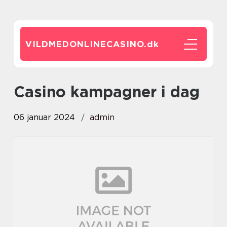
VILDMEDONLINECASINO.
dk
casino kampagner i dag
06 januar 2024
admin