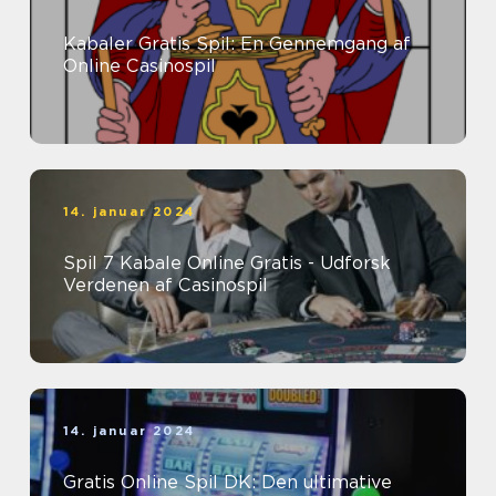
Kabaler Gratis Spil: En Gennemgang af
Online Casinospil
14. januar 2024
Spil 7 Kabale Online Gratis - Udforsk
Verdenen af Casinospil
14. januar 2024
Gratis Online Spil DK: Den ultimative