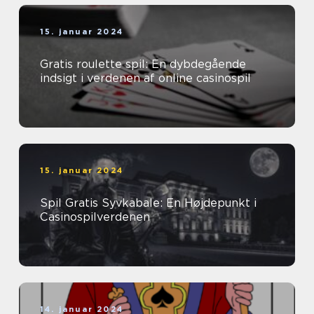
15. januar 2024
Gratis roulette spil: En dybdegående
indsigt i verdenen af online casinospil
15. januar 2024
Spil Gratis Syvkabale: En Højdepunkt i
Casinospilverdenen
14. januar 2024