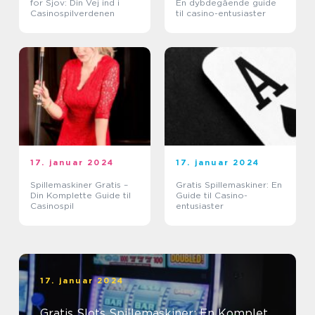
for Sjov: Din Vej ind i
En dybdegående guide
Casinospilverdenen
til casino-entusiaster
17. januar 2024
17. januar 2024
Spillemaskiner Gratis –
Gratis Spillemaskiner: En
Din Komplette Guide til
Guide til Casino-
Casinospil
entusiaster
17. januar 2024
Gratis Slots Spillemaskiner: En Komplet