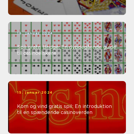
16. januar 2024
Spil gratis Bridge: En dybdegående guide
til casinoelskere
15. januar 2024
Kom og vind gratis spil: En introduktion
til en spændende casinoverden