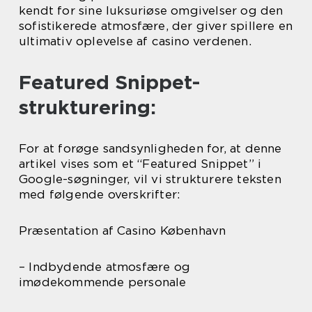
kendt for sine luksuriøse omgivelser og den
sofistikerede atmosfære, der giver spillere en
ultimativ oplevelse af casino verdenen.
Featured Snippet-
strukturering:
For at forøge sandsynligheden for, at denne
artikel vises som et “Featured Snippet” i
Google-søgninger, vil vi strukturere teksten
med følgende overskrifter:
Præsentation af Casino København
– Indbydende atmosfære og
imødekommende personale