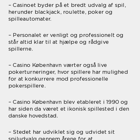
– Casinoet byder på et bredt udvalg af spil,
herunder blackjack, roulette, poker og
spilleautomater.
– Personalet er venligt og professionelt og
står altid klar til at hjælpe og rådgive
spillerne.
– Casino København værter også live
pokerturneringer, hvor spillere har mulighed
for at konkurrere mod professionelle
pokerspillere.
– Casino København blev etableret i 1990 og
har siden da været et ikonisk spillested i den
danske hovedstad.
– Stedet har udviklet sig og udvidet sit
spiludvalg gennem årene for at