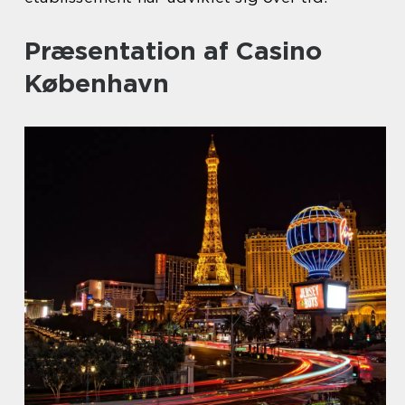
Præsentation af Casino
København