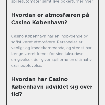
spilleautomater samt live pokerturneringer.
Hvordan er atmosfæren på
Casino København?
Casino København har en indbydende og
sofistikeret atmosfære. Personalet er
venligt og imødekommende, og stedet har
længe været kendt for sine luksuriøse
omgivelser, der giver spillerne en ultimativ
casinooplevelse.
Hvordan har Casino
København udviklet sig over
tid?