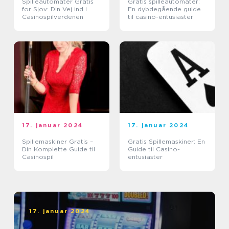
Spilleautomater Gratis
Gratis spilleautomater:
for Sjov: Din Vej ind i
En dybdegående guide
Casinospilverdenen
til casino-entusiaster
17. januar 2024
17. januar 2024
Spillemaskiner Gratis –
Gratis Spillemaskiner: En
Din Komplette Guide til
Guide til Casino-
Casinospil
entusiaster
17. januar 2024