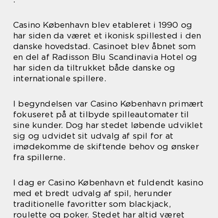
Casino København blev etableret i 1990 og
har siden da været et ikonisk spillested i den
danske hovedstad. Casinoet blev åbnet som
en del af Radisson Blu Scandinavia Hotel og
har siden da tiltrukket både danske og
internationale spillere.
I begyndelsen var Casino København primært
fokuseret på at tilbyde spilleautomater til
sine kunder. Dog har stedet løbende udviklet
sig og udvidet sit udvalg af spil for at
imødekomme de skiftende behov og ønsker
fra spillerne.
I dag er Casino København et fuldendt kasino
med et bredt udvalg af spil, herunder
traditionelle favoritter som blackjack,
roulette og poker. Stedet har altid været