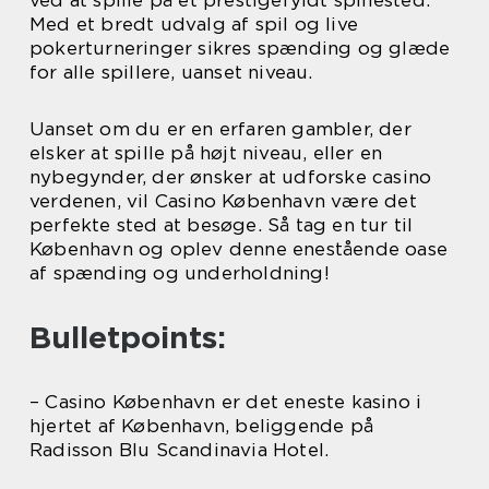
ved at spille på et prestigefyldt spillested.
Med et bredt udvalg af spil og live
pokerturneringer sikres spænding og glæde
for alle spillere, uanset niveau.
Uanset om du er en erfaren gambler, der
elsker at spille på højt niveau, eller en
nybegynder, der ønsker at udforske casino
verdenen, vil Casino København være det
perfekte sted at besøge. Så tag en tur til
København og oplev denne enestående oase
af spænding og underholdning!
Bulletpoints:
– Casino København er det eneste kasino i
hjertet af København, beliggende på
Radisson Blu Scandinavia Hotel.