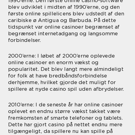
1990’erne: Den første online casino-software
blev udviklet i midten af 1990’erne, og den
første online spillelicens blev udstedt af den
caribiske ø Antigua og Barbuda. På dette
tidspunkt var online casinoer begrænset af
begrænset internetadgang og langsomme
forbindelser.
2000’erne: I løbet af 2000’erne oplevede
online casinoer en enorm vækst og
popularitet. Det blev langt mere almindeligt
for folk at have bredbåndsforbindelse
derhjemme, hvilket gjorde det muligt for
spillere at nyde casino spil uden afbrydelser.
2010’erne: I de seneste år har online casinoer
oplevet en endnu større vækst takket være
fremkomsten af smarte telefoner og tablets.
Dette har gjort casino på nettet endnu mere
tilgængeligt, da spillere nu kan spille på