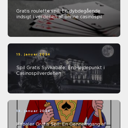
Gratis roulette spil: En dybdegående
indsigt i verdenen af online casinospil
15. januar 2024
Spil Gratis Syvkabale: En Højdepunkt i
Casinospilverdenen
14. januar 2024
Kabaler Gratis Spil: En Gennemgang af