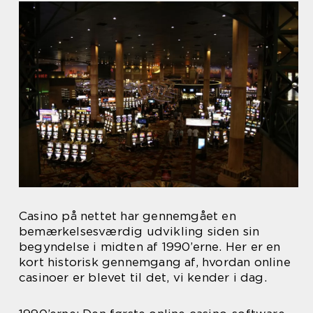
Casino på nettet har gennemgået en
bemærkelsesværdig udvikling siden sin
begyndelse i midten af 1990’erne. Her er en
kort historisk gennemgang af, hvordan online
casinoer er blevet til det, vi kender i dag.