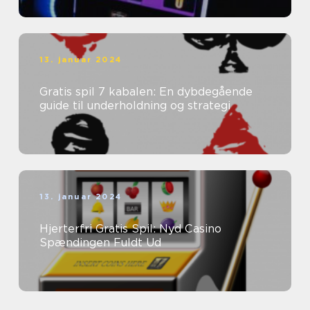
13. januar 2024
Gratis spil 7 kabalen: En dybdegående
guide til underholdning og strategi
13. januar 2024
Hjerterfri Gratis Spil: Nyd Casino
Spændingen Fuldt Ud