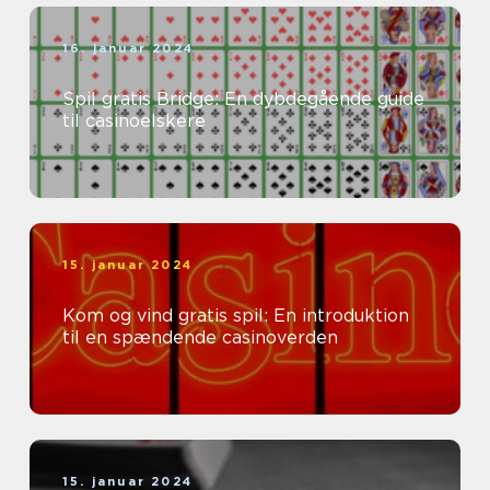
16. januar 2024
Spil gratis Bridge: En dybdegående guide
til casinoelskere
15. januar 2024
Kom og vind gratis spil: En introduktion
til en spændende casinoverden
15. januar 2024