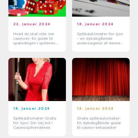
22. januar 2024
18. januar 2024
Hvad du skal vide om
Spilleautomater for sjov
casinoer: En guide til
– en dybdegående
spændingen i spillenes
undersøgelse af denne
verden
populære form for
underholdning på
casinoer og
spilleplatforme
18. januar 2024
18. januar 2024
Spilleautomater Gratis
Gratis spilleautomater:
for Sjov: Din Vej ind i
En dybdegående guide
Casinospilverdenen
til casino-entusiaster