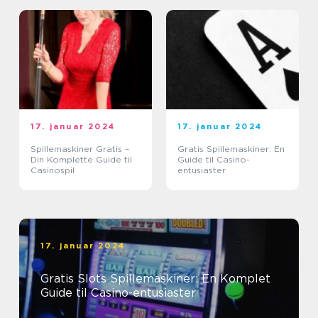
17. januar 2024
17. januar 2024
Spillemaskiner Gratis –
Gratis Spillemaskiner: En
Din Komplette Guide til
Guide til Casino-
Casinospil
entusiaster
17. januar 2024
Gratis Slots Spillemaskiner: En Komplet
Guide til Casino-entusiaster