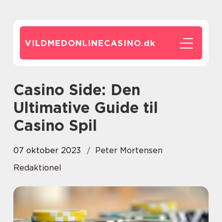
VILDMEDONLINECASINO.
dk
Casino Side: Den
Ultimative Guide til
Casino Spil
07 oktober 2023
Peter Mortensen
Redaktionel