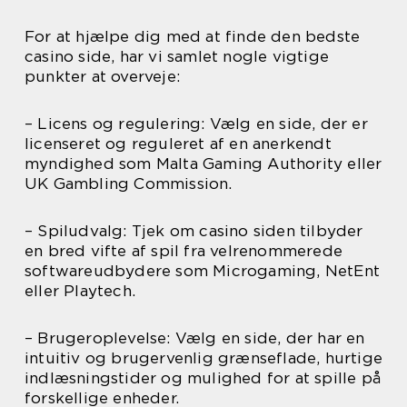
For at hjælpe dig med at finde den bedste
casino side, har vi samlet nogle vigtige
punkter at overveje:
– Licens og regulering: Vælg en side, der er
licenseret og reguleret af en anerkendt
myndighed som Malta Gaming Authority eller
UK Gambling Commission.
– Spiludvalg: Tjek om casino siden tilbyder
en bred vifte af spil fra velrenommerede
softwareudbydere som Microgaming, NetEnt
eller Playtech.
– Brugeroplevelse: Vælg en side, der har en
intuitiv og brugervenlig grænseflade, hurtige
indlæsningstider og mulighed for at spille på
forskellige enheder.