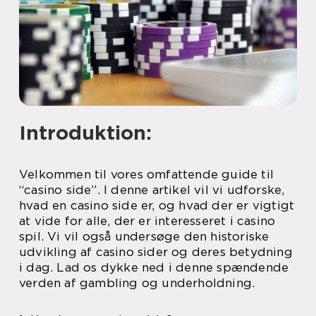
Introduktion:
Velkommen til vores omfattende guide til
“casino side”. I denne artikel vil vi udforske,
hvad en casino side er, og hvad der er vigtigt
at vide for alle, der er interesseret i casino
spil. Vi vil også undersøge den historiske
udvikling af casino sider og deres betydning
i dag. Lad os dykke ned i denne spændende
verden af gambling og underholdning.