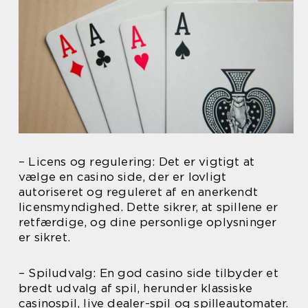
– Licens og regulering: Det er vigtigt at
vælge en casino side, der er lovligt
autoriseret og reguleret af en anerkendt
licensmyndighed. Dette sikrer, at spillene er
retfærdige, og dine personlige oplysninger
er sikret.
– Spiludvalg: En god casino side tilbyder et
bredt udvalg af spil, herunder klassiske
casinospil, live dealer-spil og spilleautomater.