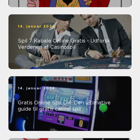
14. januar 2024
Spil 7 Kabale Online Gratis - Udforsk
Verdenen af Casinospil
14. januar 2024
Gratis Online Spil DK: Den ultimative
guide til gratis casino spil