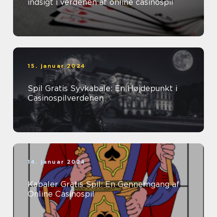
indsigt i verdenen af online casinospil
15. januar 2024
Spil Gratis Syvkabale: En Højdepunkt i
Casinospilverdenen
14. januar 2024
Kabaler Gratis Spil: En Gennemgang af
Online Casinospil