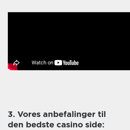
3. Vores anbefalinger til
den bedste casino side: