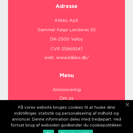
Adresse
web:
www.klikko.dk/
Menu
Annoncering
Om os
Cookies
På vores website bruges cookies til at huske dine
indstillinger, statistik og personalisering af indhold og
Kontakt os
annoncer. Denne information deles med tredjepart. Ved
Sitemap
fortsat brug af websiden godkender du cookiepolitikken.