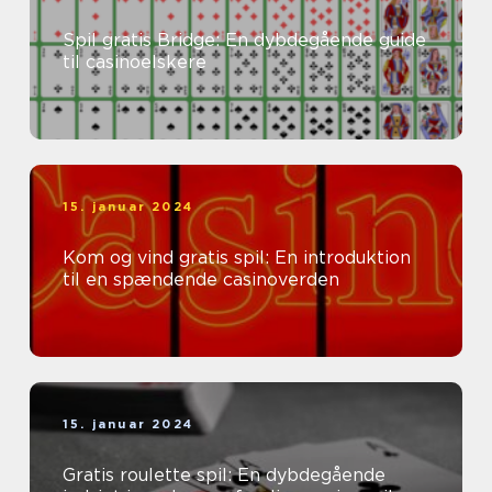
Spil gratis Bridge: En dybdegående guide
til casinoelskere
15. januar 2024
Kom og vind gratis spil: En introduktion
til en spændende casinoverden
15. januar 2024
Gratis roulette spil: En dybdegående