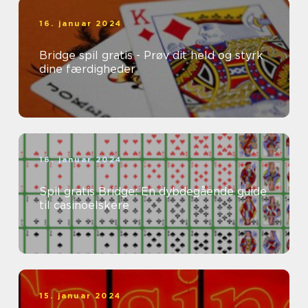
16. januar 2024
Bridge spil gratis - Prøv dit held og styrk
dine færdigheder
16. januar 2024
Spil gratis Bridge: En dybdegående guide
til casinoelskere
15. januar 2024