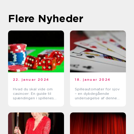
Flere Nyheder
22. januar 2024
18. januar 2024
Hvad du skal vide om
Spilleautomater for sjov
casinoer: En guide til
– en dybdegående
spændingen i spillenes
undersøgelse af denne
verden
populære form for
underholdning på
casinoer og
spilleplatforme