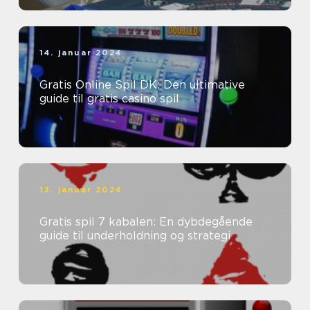
14. januar 2024
Gratis Online Spil DK: Den ultimative
guide til gratis casino spil
13. januar 2024
Gratis spil 7 kabalen: En dybdegående
guide til underholdning og strategi