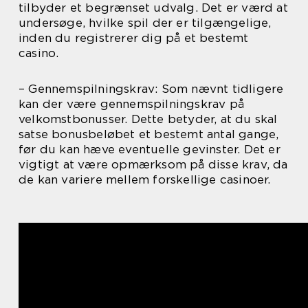
tilbyder et begrænset udvalg. Det er værd at
undersøge, hvilke spil der er tilgængelige,
inden du registrerer dig på et bestemt
casino.
– Gennemspilningskrav: Som nævnt tidligere
kan der være gennemspilningskrav på
velkomstbonusser. Dette betyder, at du skal
satse bonusbeløbet et bestemt antal gange,
før du kan hæve eventuelle gevinster. Det er
vigtigt at være opmærksom på disse krav, da
de kan variere mellem forskellige casinoer.