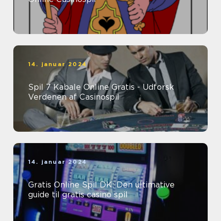
14. januar 2024
Spil 7 Kabale Online Gratis - Udforsk
Verdenen af Casinospil
14. januar 2024
Gratis Online Spil DK: Den ultimative
guide til gratis casino spil