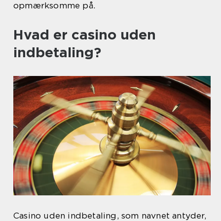
opmærksomme på.
Hvad er casino uden
indbetaling?
Casino uden indbetaling, som navnet antyder,