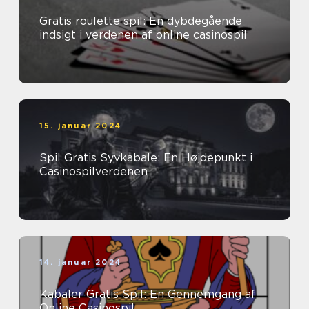
Gratis roulette spil: En dybdegående
indsigt i verdenen af online casinospil
15. januar 2024
Spil Gratis Syvkabale: En Højdepunkt i
Casinospilverdenen
14. januar 2024
Kabaler Gratis Spil: En Gennemgang af
Online Casinospil