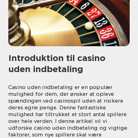
Introduktion til casino
uden indbetaling
Casino uden indbetaling er en populær
mulighed for dem, der ønsker at opleve
spændingen ved casinospil uden at risikere
deres egne penge. Denne fantastiske
mulighed har tiltrukket et stort antal spillere
over hele verden. I denne artikel vil vi
udforske casino uden indbetaling og vigtige
faktorer, som nye spillere skal være