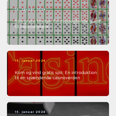
16. januar 2024
Spil gratis Bridge: En dybdegående guide
til casinoelskere
15. januar 2024
Kom og vind gratis spil: En introduktion
til en spændende casinoverden
15. januar 2024