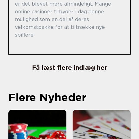
er det blevet mere almindeligt. Mange
online casinoer tilbyder i dag denne
mulighed som en del af deres
velkomstpakke for at tiltrække nye
spillere.
Få læst flere indlæg her
Flere Nyheder