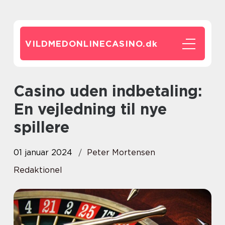
VILDMEDONLINECASINO.
dk
Casino uden indbetaling:
En vejledning til nye
spillere
01 januar 2024
Peter Mortensen
Redaktionel