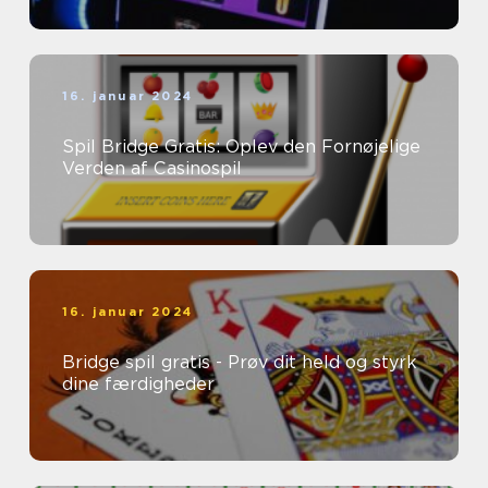
16. januar 2024
Spil Bridge Gratis: Oplev den Fornøjelige
Verden af Casinospil
16. januar 2024
Bridge spil gratis - Prøv dit held og styrk
dine færdigheder