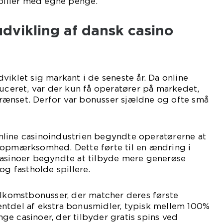
spiller med egne penge.
udvikling af dansk casino
viklet sig markant i de seneste år. Da online
duceret, var der kun få operatører på markedet,
ænset. Derfor var bonusser sjældne og ofte små
line casinoindustrien begyndte operatørerne at
 opmærksomhed. Dette førte til en ændring i
casinoer begyndte at tilbyde mere generøse
og fastholde spillere.
elkomstbonusser, der matcher deres første
ntdel af ekstra bonusmidler, typisk mellem 100%
e casinoer, der tilbyder gratis spins ved