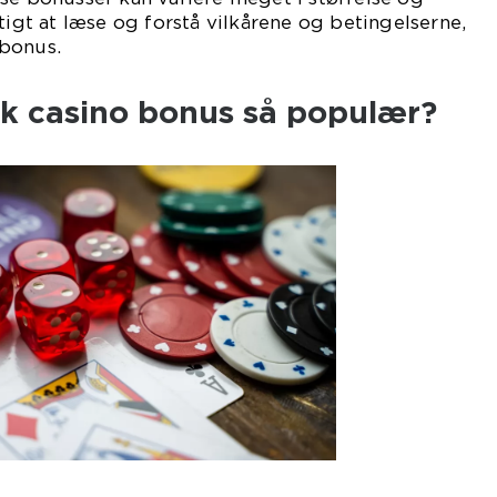
tigt at læse og forstå vilkårene og betingelserne,
bonus.
sk casino bonus så populær?