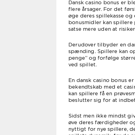
Dansk casino bonus er ble
flere årsager. For det før
øge deres spillekasse og
bonusmidler kan spillere 
satse mere uden at risike
Derudover tilbyder en da
spænding. Spillere kan o
penge” og forfølge størr
ved spillet.
En dansk casino bonus er 
bekendtskab med et casin
kan spillere få en prøvesm
beslutter sig for at indbe
Sidst men ikke mindst giv
øve deres færdigheder og 
nyttigt for nye spillere, 