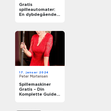
Gratis
spilleautomater:
En dybdegående
guide til casino-
entusiaster
17. januar 2024
Peter Mortensen
Spillemaskiner
Gratis – Din
Komplette Guide
til Casinospil