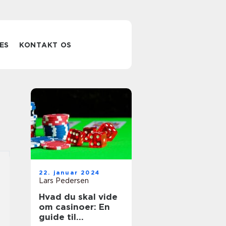
ES
KONTAKT OS
22. januar 2024
Lars Pedersen
Hvad du skal vide
om casinoer: En
guide til