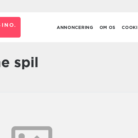
INO.
ANNONCERING
OM OS
COOKI
ne spil