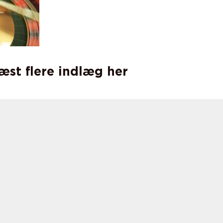
læst flere indlæg her