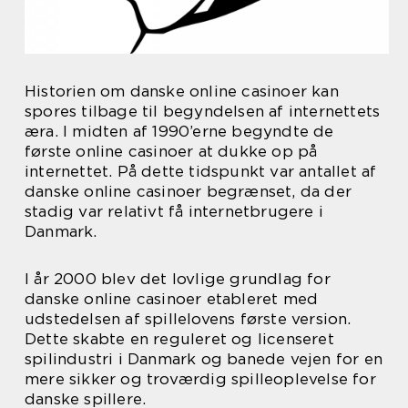
Historien om danske online casinoer kan
spores tilbage til begyndelsen af internettets
æra. I midten af 1990’erne begyndte de
første online casinoer at dukke op på
internettet. På dette tidspunkt var antallet af
danske online casinoer begrænset, da der
stadig var relativt få internetbrugere i
Danmark.
I år 2000 blev det lovlige grundlag for
danske online casinoer etableret med
udstedelsen af spillelovens første version.
Dette skabte en reguleret og licenseret
spilindustri i Danmark og banede vejen for en
mere sikker og troværdig spilleoplevelse for
danske spillere.