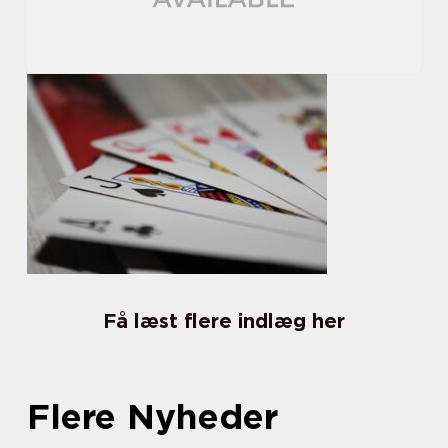
Få læst flere indlæg her
Flere Nyheder