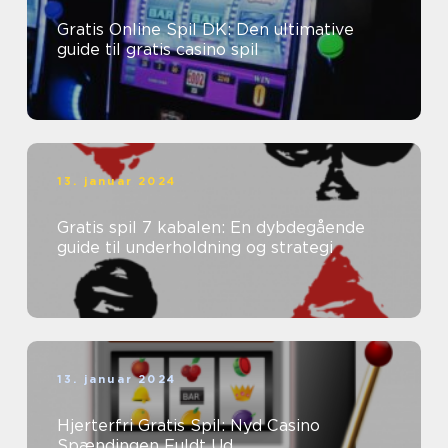
Gratis Online Spil DK: Den ultimative
guide til gratis casino spil
13. januar 2024
Gratis spil 7 kabalen: En dybdegående
guide til underholdning og strategi
13. januar 2024
Hjerterfri Gratis Spil: Nyd Casino
Spændingen Fuldt Ud