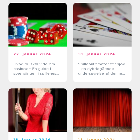
22. januar 2024
18. januar 2024
Hvad du skal vide om
Spilleautomater for sjov
casinoer: En guide til
– en dybdegående
spændingen i spillenes
undersøgelse af denne
verden
populære form for
underholdning på
casinoer og
spilleplatforme
18. januar 2024
18. januar 2024