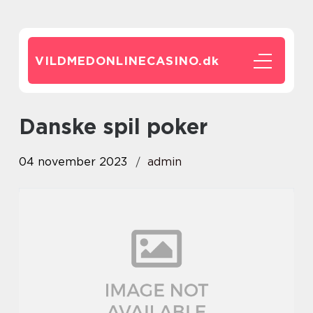
VILDMEDONLINECASINO.
dk
danske spil poker
04 november 2023
admin