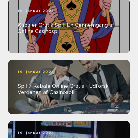
14. januar 2024
Kabaler Gratis Spil: En Gennemgang af
Online Casinospil
14. januar 2024
Spil 7 Kabale Online Gratis - Udforsk
Verdenen af Casinospil
14. januar 2024