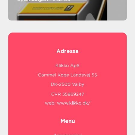
Adresse
web:
www.klikko.dk/
Menu