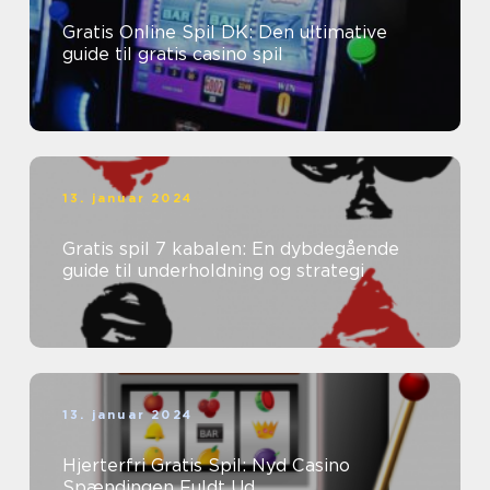
Gratis Online Spil DK: Den ultimative
guide til gratis casino spil
13. januar 2024
Gratis spil 7 kabalen: En dybdegående
guide til underholdning og strategi
13. januar 2024
Hjerterfri Gratis Spil: Nyd Casino
Spændingen Fuldt Ud