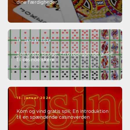
dine færdigheder
16. januar 2024
Spil gratis Bridge: En dybdegående guide
til casinoelskere
15. januar 2024
Kom og vind gratis spil: En introduktion
til en spændende casinoverden