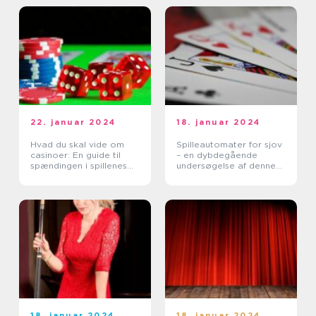
22. januar 2024
18. januar 2024
Hvad du skal vide om
Spilleautomater for sjov
casinoer: En guide til
– en dybdegående
spændingen i spillenes
undersøgelse af denne
verden
populære form for
underholdning på
casinoer og
spilleplatforme
18. januar 2024
18. januar 2024