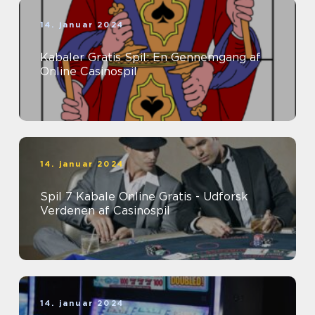
14. januar 2024
Kabaler Gratis Spil: En Gennemgang af
Online Casinospil
14. januar 2024
Spil 7 Kabale Online Gratis - Udforsk
Verdenen af Casinospil
14. januar 2024