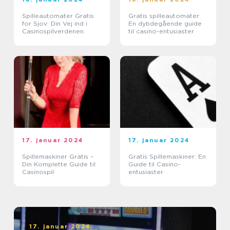
Spilleautomater Gratis
Gratis spilleautomater:
for Sjov: Din Vej ind i
En dybdegående guide
Casinospilverdenen
til casino-entusiaster
17. januar 2024
17. januar 2024
Spillemaskiner Gratis –
Gratis Spillemaskiner: En
Din Komplette Guide til
Guide til Casino-
Casinospil
entusiaster
17. januar 2024