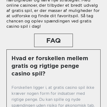
færdigheder og lære nye strategier. Med
online casinoer, der tilbyder et bredt udvalg
af gratis spil, er der masser af muligheder for
at udforske og finde dit favoritspil. Så tag
chancen og oplev spændingen ved gratis
casino spil i dag!
FAQ
Hvad er forskellen mellem
gratis og rigtige penge
casino spil?
Forskellen ligger i, at gratis casino spil ikke
kræver nogen form for indsatser med
rigtige penge. Du kan spille og nyde
spændingen uden risiko for økonomisk tab.