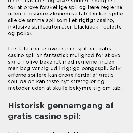
online casinoer og giver spillere mulighed
for at prøve forskellige spil og lære reglerne
uden at risikere økonomisk tab. Du kan spille
alle de samme spil som i et rigtigt casino,
inklusive spilleautomater, blackjack, roulette
og poker.
For folk, der er nye i casinospil, er gratis
casino spil en fantastisk mulighed for at øve
sig og blive bekendt med reglerne, inden
man begiver sig ud i rigtige pengespil. Selv
erfarne spillere kan drage fordel af gratis
spil, da de kan teste nye strategier og
metoder uden at skulle bekymre sig om tab.
Historisk gennemgang af
gratis casino spil: