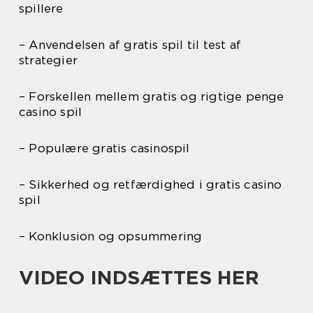
spillere
– Anvendelsen af gratis spil til test af
strategier
– Forskellen mellem gratis og rigtige penge
casino spil
– Populære gratis casinospil
– Sikkerhed og retfærdighed i gratis casino
spil
– Konklusion og opsummering
VIDEO INDSÆTTES HER