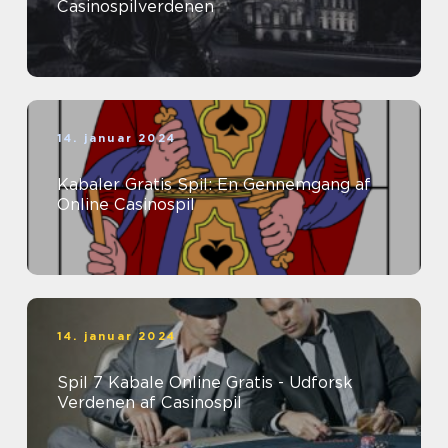
Casinospilverdenen
14. januar 2024
Kabaler Gratis Spil: En Gennemgang af
Online Casinospil
14. januar 2024
Spil 7 Kabale Online Gratis - Udforsk
Verdenen af Casinospil