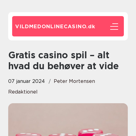
VILDMEDONLINECASINO.
dk
Gratis casino spil – alt
hvad du behøver at vide
07 januar 2024
Peter Mortensen
Redaktionel