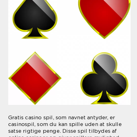
Gratis casino spil, som navnet antyder, er
casinospil, som du kan spille uden at skulle
satse rigtige penge. Disse spil tilbydes af