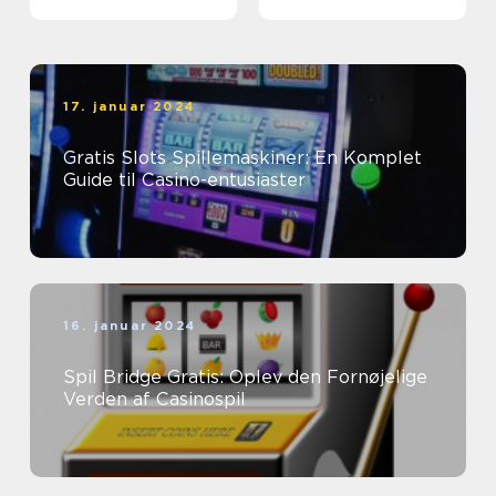
17. januar 2024
Gratis Slots Spillemaskiner: En Komplet
Guide til Casino-entusiaster
16. januar 2024
Spil Bridge Gratis: Oplev den Fornøjelige
Verden af Casinospil