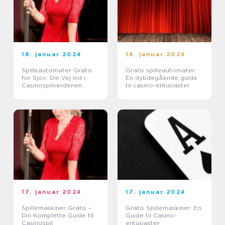
18. januar 2024
18. januar 2024
Spilleautomater Gratis
Gratis spilleautomater:
for Sjov: Din Vej ind i
En dybdegående guide
Casinospilverdenen
til casino-entusiaster
17. januar 2024
17. januar 2024
Spillemaskiner Gratis –
Gratis Spillemaskiner: En
Din Komplette Guide til
Guide til Casino-
Casinospil
entusiaster