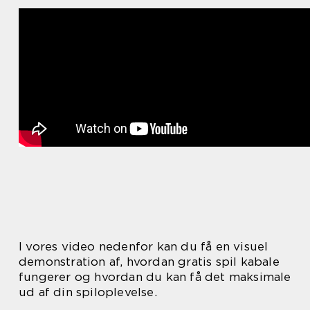
I vores video nedenfor kan du få en visuel
demonstration af, hvordan gratis spil kabale
fungerer og hvordan du kan få det maksimale
ud af din spiloplevelse.