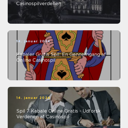
Casinospilverdenen
14. januar 2024
Kabaler Gratis Spil: En Gennemgang af
Online Casinospil
14. januar 2024
Spil 7 Kabale Online Gratis - Udforsk
Verdenen af Casinospil