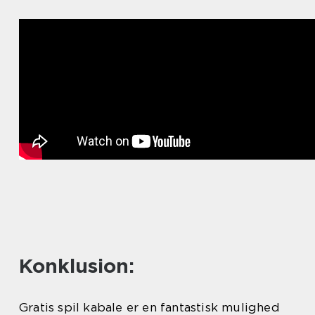
Konklusion:
Gratis spil kabale er en fantastisk mulighed