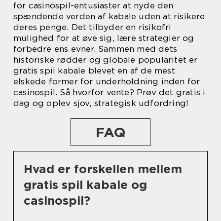
for casinospil-entusiaster at nyde den
spændende verden af kabale uden at risikere
deres penge. Det tilbyder en risikofri
mulighed for at øve sig, lære strategier og
forbedre ens evner. Sammen med dets
historiske rødder og globale popularitet er
gratis spil kabale blevet en af de mest
elskede former for underholdning inden for
casinospil. Så hvorfor vente? Prøv det gratis i
dag og oplev sjov, strategisk udfordring!
FAQ
Hvad er forskellen mellem
gratis spil kabale og
casinospil?