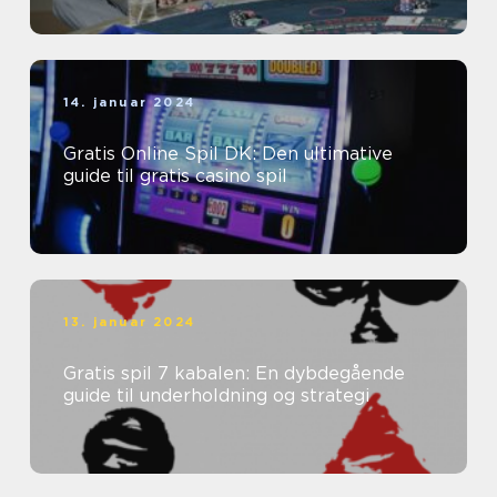
14. januar 2024
Gratis Online Spil DK: Den ultimative
guide til gratis casino spil
13. januar 2024
Gratis spil 7 kabalen: En dybdegående
guide til underholdning og strategi