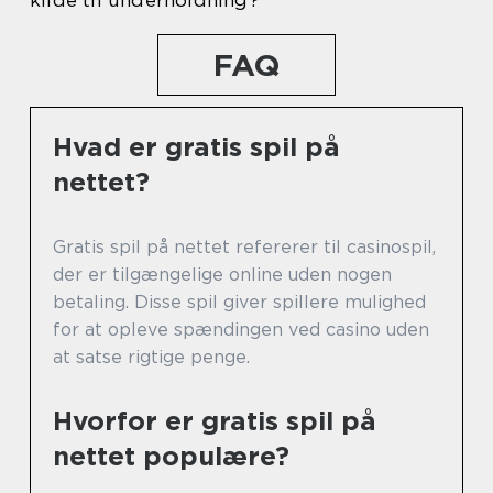
FAQ
Hvad er gratis spil på
nettet?
Gratis spil på nettet refererer til casinospil,
der er tilgængelige online uden nogen
betaling. Disse spil giver spillere mulighed
for at opleve spændingen ved casino uden
at satse rigtige penge.
Hvorfor er gratis spil på
nettet populære?