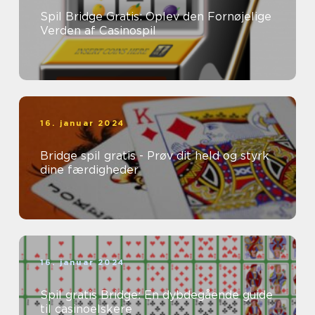
Spil Bridge Gratis: Oplev den Fornøjelige
Verden af Casinospil
16. januar 2024
Bridge spil gratis - Prøv dit held og styrk
dine færdigheder
16. januar 2024
Spil gratis Bridge: En dybdegående guide
til casinoelskere