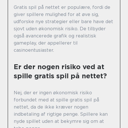
Gratis spil på nettet er populære, fordi de
giver spillere mulighed for at øve sig,
udforske nye strategier eller bare have det
sjovt uden økonomisk risiko. De tilbyder
også avancerede grafik og realistisk
gameplay, der appellerer til
casinoentusiaster.
Er der nogen risiko ved at
spille gratis spil på nettet?
Nej, der er ingen økonomisk risiko
forbundet med at spille gratis spil på
nettet, da de ikke kræver nogen
indbetaling af rigtige penge. Spillere kan
nyde spillet uden at bekymre sig om at