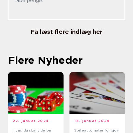
tabe penge.
Få læst flere indlæg her
Flere Nyheder
22. januar 2024
18. januar 2024
Hvad du skal vide om
Spilleautomater for sjov