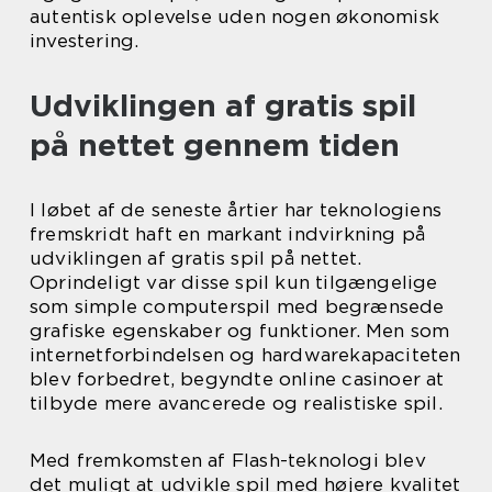
autentisk oplevelse uden nogen økonomisk
investering.
Udviklingen af gratis spil
på nettet gennem tiden
I løbet af de seneste årtier har teknologiens
fremskridt haft en markant indvirkning på
udviklingen af gratis spil på nettet.
Oprindeligt var disse spil kun tilgængelige
som simple computerspil med begrænsede
grafiske egenskaber og funktioner. Men som
internetforbindelsen og hardwarekapaciteten
blev forbedret, begyndte online casinoer at
tilbyde mere avancerede og realistiske spil.
Med fremkomsten af Flash-teknologi blev
det muligt at udvikle spil med højere kvalitet