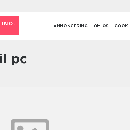
INO.
ANNONCERING
OM OS
COOKI
til pc