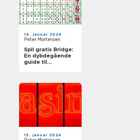
16. januar 2024
Peter Mortensen
Spil gratis Bridge:
En dybdegående
guide til
casinoelskere
15. januar 2024