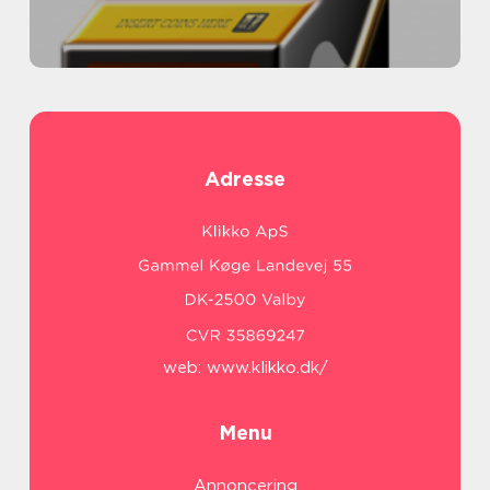
Adresse
web:
www.klikko.dk/
Menu
Annoncering