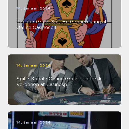
14. januar 2024
Kabaler Gratis Spil: En Gennemgang af
Online Casinospil
14. januar 2024
Spil 7 Kabale Online Gratis - Udforsk
Verdenen af Casinospil
14. januar 2024