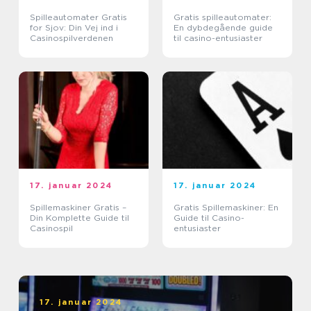
Spilleautomater Gratis
Gratis spilleautomater:
for Sjov: Din Vej ind i
En dybdegående guide
Casinospilverdenen
til casino-entusiaster
17. januar 2024
17. januar 2024
Spillemaskiner Gratis –
Gratis Spillemaskiner: En
Din Komplette Guide til
Guide til Casino-
Casinospil
entusiaster
17. januar 2024