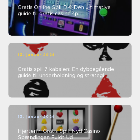
Gratis Online Spil DK: Den ultimative
guide til gratis casino spil
13. januar 2024
Gratis spil 7 kabalen: En dybdegående
guide til underholdning og strategi
13. januar 2024
Hjerterfri Gratis Spil: Nyd Casino
Spændingen Fuldt Ud