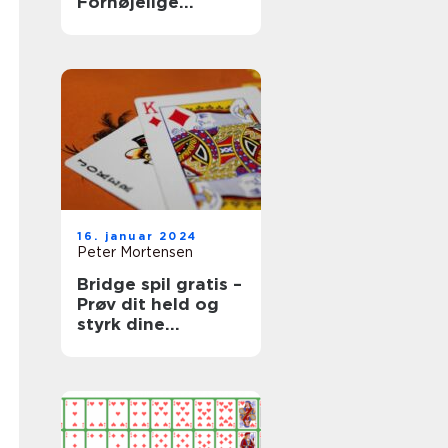
Fornøjelige
Verden af
Casinospil
16. januar 2024
Peter Mortensen
Bridge spil gratis –
Prøv dit held og
styrk dine
færdigheder