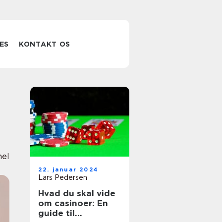
ES
KONTAKT OS
nel
22. januar 2024
Lars Pedersen
Hvad du skal vide
om casinoer: En
guide til