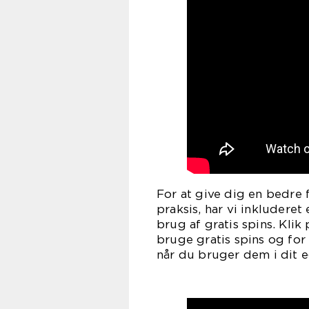
For at give dig en bedre f
praksis, har vi inkluderet
brug af gratis spins. Kli
bruge gratis spins og for
når du bruger dem i dit e