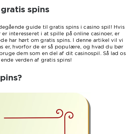
 gratis spins
gående guide til gratis spins i casino spil! Hvis
r interesseret i at spille på online casinoer, er
de har hørt om gratis spins. I denne artikel vil vi
ns er, hvorfor de er så populære, og hvad du bør
bruge dem som en del af dit casinospil. Så lad os
nde verden af gratis spins!
spins?