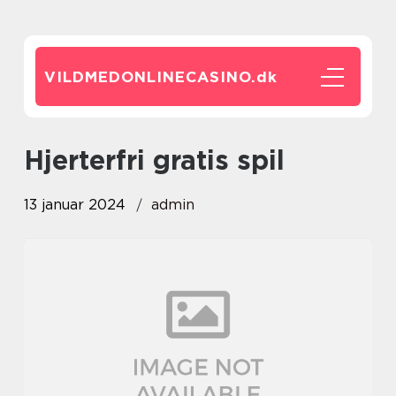
VILDMEDONLINECASINO.
dk
hjerterfri gratis spil
13 januar 2024
admin