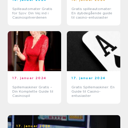
Spilleautomater Gratis
Gratis spilleautomater:
for Sjov: Din Vej ind i
En dybdegående guide
Casinospilverdenen
til casino-entusiaster
17. januar 2024
17. januar 2024
Spillemaskiner Gratis –
Gratis Spillemaskiner: En
Din Komplette Guide til
Guide til Casino-
Casinospil
entusiaster
17. januar 2024