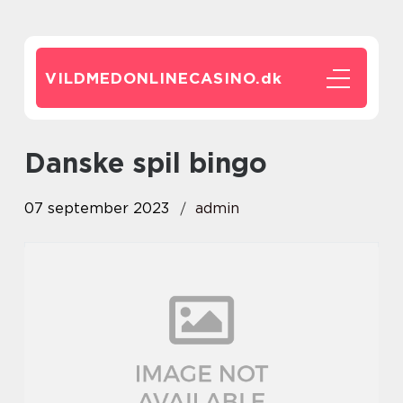
VILDMEDONLINECASINO.
dk
danske spil bingo
07 september 2023
admin