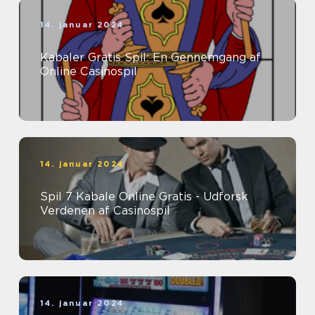
14. januar 2024
Kabaler Gratis Spil: En Gennemgang af
Online Casinospil
14. januar 2024
Spil 7 Kabale Online Gratis - Udforsk
Verdenen af Casinospil
14. januar 2024