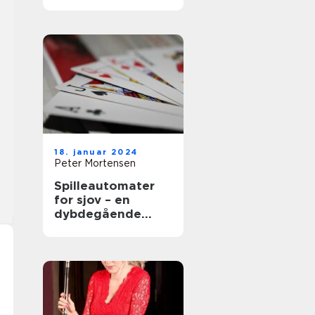
spændingen i
spillenes verden
18. januar 2024
Peter Mortensen
Spilleautomater
for sjov – en
dybdegående
undersøgelse af
denne populære
form for
underholdning på
casinoer og
spilleplatforme