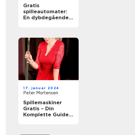
Gratis
spilleautomater:
En dybdegående
guide til casino-
entusiaster
17. januar 2024
Peter Mortensen
Spillemaskiner
Gratis – Din
Komplette Guide
til Casinospil