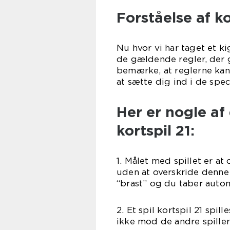
Forståelse af ko
Nu hvor vi har taget et ki
de gældende regler, der g
bemærke, at reglerne kan va
at sætte dig ind i de spe
Her er nogle a
kortspil 21:
1. Målet med spillet er a
uden at overskride denne 
“brast” og du taber autom
2. Et spil kortspil 21 spi
ikke mod de andre spille