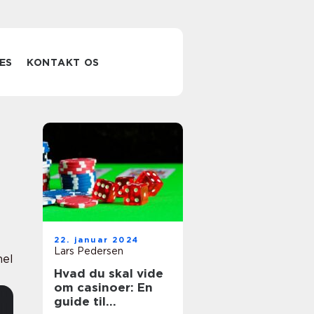
ES
KONTAKT OS
22. januar 2024
Lars Pedersen
nel
Hvad du skal vide
om casinoer: En
guide til