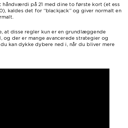
t håndværdi på 21 med dine to første kort (et ess
), kaldes det for “blackjack” og giver normalt en
rmalt.
e, at disse regler kun er en grundlæggende
 21, og der er mange avancerede strategier og
om du kan dykke dybere ned i, når du bliver mere