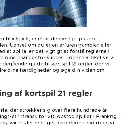
om blackjack, er et af de mest populære
den. Uanset om du er en erfaren gambler eller
at spille, er det vigtigt at forstå reglerne i
e dine chancer for succes. I denne artikel vil vi
degående guide til kortspil 21 regler, der vil
dre dine færdigheder og øge din viden om
ing af kortspil 21 regler
torie, der strækker sig over flere hundrede år.
gt-et” (fransk for 21), opstod spillet i Frankrig i
ang var reglerne noget anderledes end dem, vi