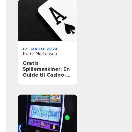
17. januar 2024
Peter Mortensen
Gratis
Spillemaskiner: En
Guide til Casino-
entusiaster