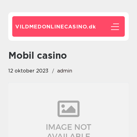
VILDMEDONLINECASINO.
dk
mobil casino
12 oktober 2023
admin