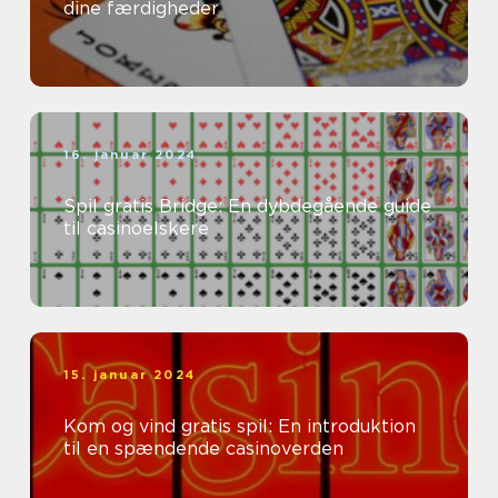
dine færdigheder
16. januar 2024
Spil gratis Bridge: En dybdegående guide
til casinoelskere
15. januar 2024
Kom og vind gratis spil: En introduktion
til en spændende casinoverden