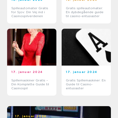
Spilleautomater Gratis
Gratis spilleautomater:
for Sjov: Din Vej ind i
En dybdegående guide
Casinospilverdenen
til casino-entusiaster
17. januar 2024
17. januar 2024
Spillemaskiner Gratis –
Gratis Spillemaskiner: En
Din Komplette Guide til
Guide til Casino-
Casinospil
entusiaster
17. januar 2024