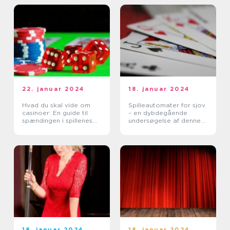
22. januar 2024
18. januar 2024
Hvad du skal vide om
Spilleautomater for sjov
casinoer: En guide til
– en dybdegående
spændingen i spillenes
undersøgelse af denne
verden
populære form for
underholdning på
casinoer og
spilleplatforme
18. januar 2024
18. januar 2024