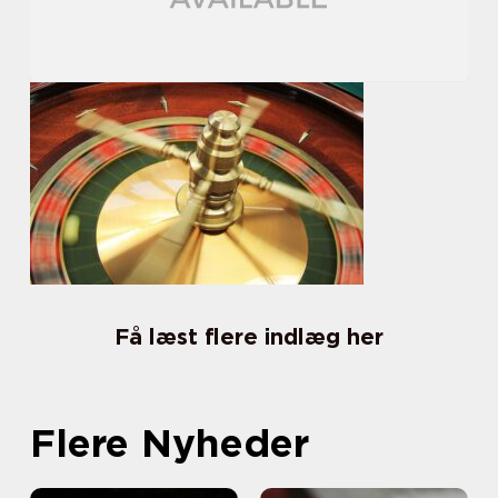
Få læst flere indlæg her
Flere Nyheder