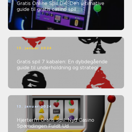
Gratis Online Spil DK: Den ultimative
guide til gratis casino spil
13. januar 2024
Gratis spil 7 kabalen: En dybdegående
guide til underholdning og strategi
13. januar 2024
Hjerterfri Gratis Spil: Nyd Casino
Spændingen Fuldt Ud