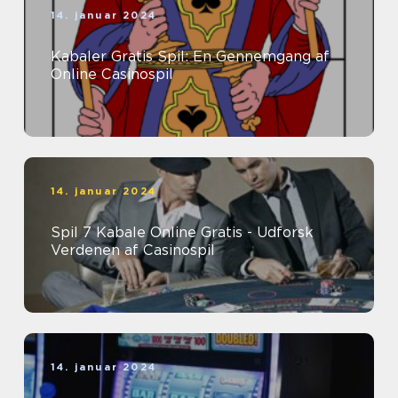
14. januar 2024
Kabaler Gratis Spil: En Gennemgang af
Online Casinospil
14. januar 2024
Spil 7 Kabale Online Gratis - Udforsk
Verdenen af Casinospil
14. januar 2024