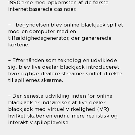
1990’erne med opkomsten af de første
internetbaserede casinoer.
– I begyndelsen blev online blackjack spillet
mod en computer med en
tilfældighedsgenerator, der genererede
kortene.
– Efterhånden som teknologien udviklede
sig, blev live dealer blackjack introduceret,
hvor rigtige dealere streamer spillet direkte
til spillernes skærme.
– Den seneste udvikling inden for online
blackjack er indførelsen af live dealer
blackjack med virtuel virkelighed (VR),
hvilket skaber en endnu mere realistisk og
interaktiv spiloplevelse.