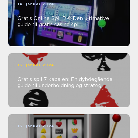
14. januar 2024
Gratis Online Spil DK: Den ultimative
guide til gratis casino spil
13. januar 2024
Gratis spil 7 kabalen: En dybdegående
guide til underholdning og strategi
13. januar 2024