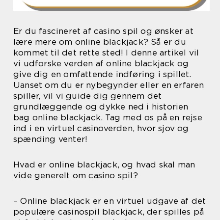
Er du fascineret af casino spil og ønsker at
lære mere om online blackjack? Så er du
kommet til det rette sted! I denne artikel vil
vi udforske verden af online blackjack og
give dig en omfattende indføring i spillet.
Uanset om du er nybegynder eller en erfaren
spiller, vil vi guide dig gennem det
grundlæggende og dykke ned i historien
bag online blackjack. Tag med os på en rejse
ind i en virtuel casinoverden, hvor sjov og
spænding venter!
Hvad er online blackjack, og hvad skal man
vide generelt om casino spil?
– Online blackjack er en virtuel udgave af det
populære casinospil blackjack, der spilles på