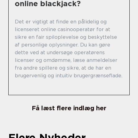
online blackjack?
Det er vigtigt at finde en pålidelig og
licenseret online casinooperatør for at
sikre en fair spiloplevelse og beskyttelse
af personlige oplysninger. Du kan gøre
dette ved at undersøge operatørens
licenser og omdømme, læse anmeldelser
fra andre spillere og sikre, at de har en
brugervenlig og intuitiv brugergrænseflade.
Få læst flere indlæg her
Flere Nyheder