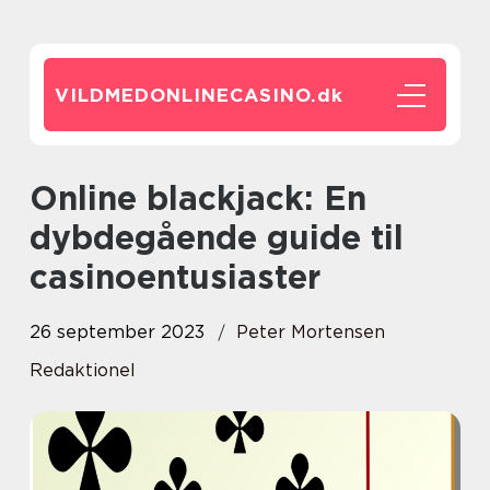
VILDMEDONLINECASINO.
dk
Online blackjack: En
dybdegående guide til
casinoentusiaster
26 september 2023
Peter Mortensen
Redaktionel