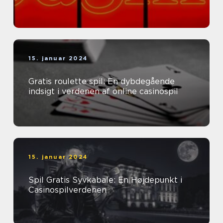
15. januar 2024
Gratis roulette spil: En dybdegående
indsigt i verdenen af online casinospil
15. januar 2024
Spil Gratis Syvkabale: En Højdepunkt i
Casinospilverdenen