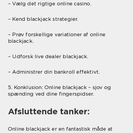
– Vælg det rigtige online casino.
– Kend blackjack strategier.
– Prøv forskellige variationer af online
blackjack.
– Udforsk live dealer blackjack.
– Administrer din bankroll effektivt.
5. Konklusion: Online blackjack – sjov og
spænding ved dine fingerspidser.
Afsluttende tanker:
Online blackjack er en fantastisk måde at