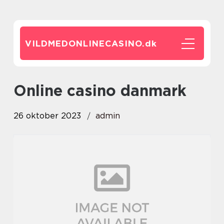
VILDMEDONLINECASINO.
dk
online casino danmark
26 oktober 2023
admin