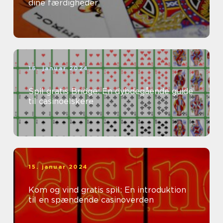
dine færdigheder
16. januar 2024
Spil gratis Bridge: En dybdegående guide
til casinoelskere
15. januar 2024
Kom og vind gratis spil: En introduktion
til en spændende casinoverden