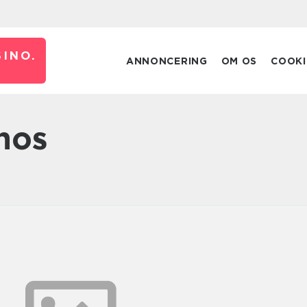
INO.
ANNONCERING
OM OS
COOKI
inos