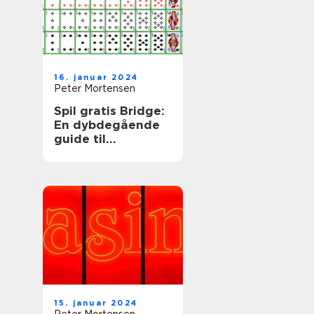
16. januar 2024
Peter Mortensen
Spil gratis Bridge:
En dybdegående
guide til
casinoelskere
15. januar 2024