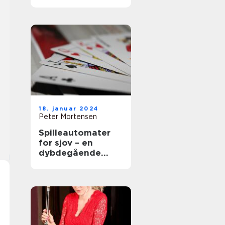
spændingen i
spillenes verden
18. januar 2024
Peter Mortensen
Spilleautomater
for sjov – en
dybdegående
undersøgelse af
denne populære
form for
underholdning på
casinoer og
spilleplatforme