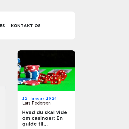
ES
KONTAKT OS
22. januar 2024
Lars Pedersen
Hvad du skal vide
om casinoer: En
guide til