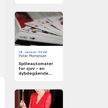
spændingen i
spillenes verden
18. januar 2024
Peter Mortensen
Spilleautomater
for sjov – en
dybdegående
undersøgelse af
denne populære
form for
underholdning på
casinoer og
spilleplatforme