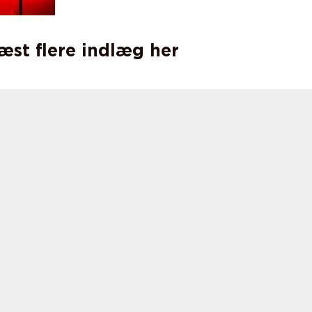
læst flere indlæg her