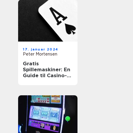
17. januar 2024
Peter Mortensen
Gratis
Spillemaskiner: En
Guide til Casino-
entusiaster