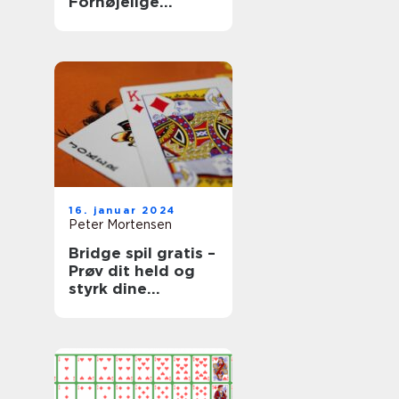
Fornøjelige
Verden af
Casinospil
16. januar 2024
Peter Mortensen
Bridge spil gratis –
Prøv dit held og
styrk dine
færdigheder