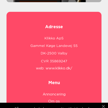
Adresse
web:
www.klikko.dk/
Menu
Annoncering
Om os