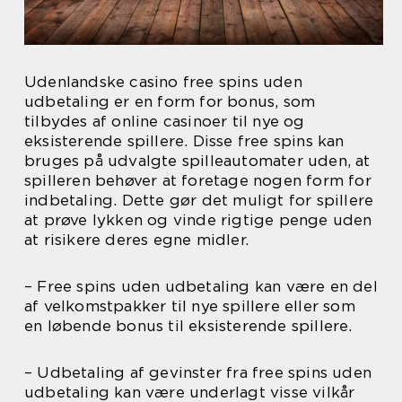
Udenlandske casino free spins uden
udbetaling er en form for bonus, som
tilbydes af online casinoer til nye og
eksisterende spillere. Disse free spins kan
bruges på udvalgte spilleautomater uden, at
spilleren behøver at foretage nogen form for
indbetaling. Dette gør det muligt for spillere
at prøve lykken og vinde rigtige penge uden
at risikere deres egne midler.
– Free spins uden udbetaling kan være en del
af velkomstpakker til nye spillere eller som
en løbende bonus til eksisterende spillere.
– Udbetaling af gevinster fra free spins uden
udbetaling kan være underlagt visse vilkår