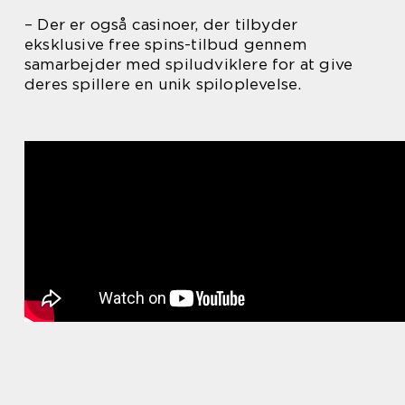
– Der er også casinoer, der tilbyder
eksklusive free spins-tilbud gennem
samarbejder med spiludviklere for at give
deres spillere en unik spiloplevelse.