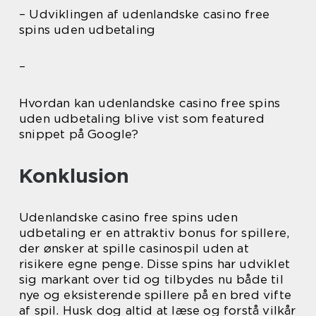
– Udviklingen af udenlandske casino free
spins uden udbetaling
–
Hvordan kan udenlandske casino free spins
uden udbetaling blive vist som featured
snippet på Google?
Konklusion
Udenlandske casino free spins uden
udbetaling er en attraktiv bonus for spillere,
der ønsker at spille casinospil uden at
risikere egne penge. Disse spins har udviklet
sig markant over tid og tilbydes nu både til
nye og eksisterende spillere på en bred vifte
af spil. Husk dog altid at læse og forstå vilkår