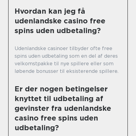
Hvordan kan jeg få
udenlandske casino free
spins uden udbetaling?
Udenlandske casinoer tilbyder ofte free
spins uden udbetaling som en del af deres
velkomstpakke til nye spillere eller som
løbende bonusser til eksisterende spillere.
Er der nogen betingelser
knyttet til udbetaling af
gevinster fra udenlandske
casino free spins uden
udbetaling?