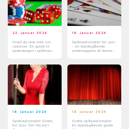
22. januar 2024
18. januar 2024
Hvad du skal vide om
Spilleautomater for sjov
casinoer: En guide til
– en dybdegående
spændingen i spillenes
undersøgelse af denne
verden
populære form for
underholdning på
casinoer og
spilleplatforme
18. januar 2024
18. januar 2024
Spilleautomater Gratis
Gratis spilleautomater:
for Sjov: Din Vej ind i
En dybdegående guide