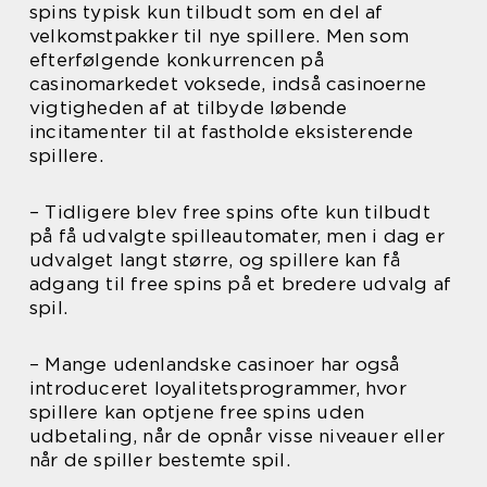
spins typisk kun tilbudt som en del af
velkomstpakker til nye spillere. Men som
efterfølgende konkurrencen på
casinomarkedet voksede, indså casinoerne
vigtigheden af at tilbyde løbende
incitamenter til at fastholde eksisterende
spillere.
– Tidligere blev free spins ofte kun tilbudt
på få udvalgte spilleautomater, men i dag er
udvalget langt større, og spillere kan få
adgang til free spins på et bredere udvalg af
spil.
– Mange udenlandske casinoer har også
introduceret loyalitetsprogrammer, hvor
spillere kan optjene free spins uden
udbetaling, når de opnår visse niveauer eller
når de spiller bestemte spil.