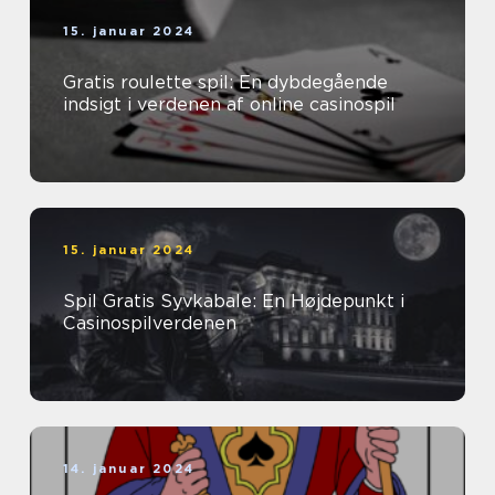
15. januar 2024
Gratis roulette spil: En dybdegående
indsigt i verdenen af online casinospil
15. januar 2024
Spil Gratis Syvkabale: En Højdepunkt i
Casinospilverdenen
14. januar 2024