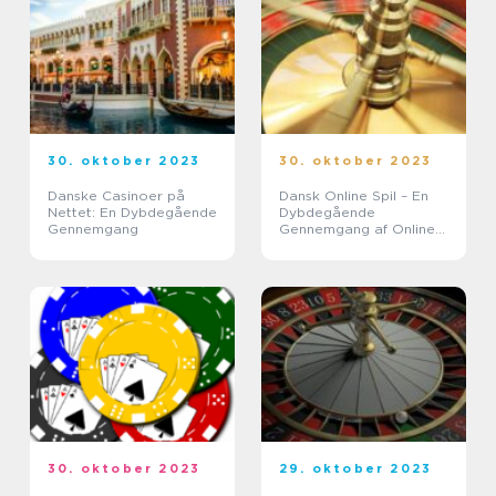
30. oktober 2023
30. oktober 2023
Danske Casinoer på
Dansk Online Spil – En
Nettet: En Dybdegående
Dybdegående
Gennemgang
Gennemgang af Online
Casino Eksistens og
Udvikling
30. oktober 2023
29. oktober 2023