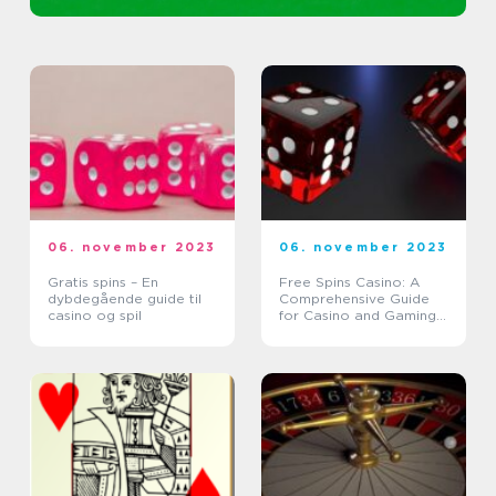
06. november 2023
06. november 2023
Gratis spins – En
Free Spins Casino: A
dybdegående guide til
Comprehensive Guide
casino og spil
for Casino and Gaming
Enthusiasts