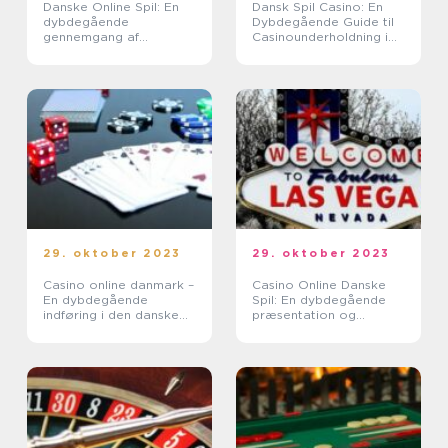
Danske Online Spil: En
Dansk Spil Casino: En
dybdegående
Dybdegående Guide til
gennemgang af
Casinounderholdning i
udviklingen inden for
Danmark
casino og spil i Danmark
29. oktober 2023
29. oktober 2023
Casino online danmark –
Casino Online Danske
En dybdegående
Spil: En dybdegående
indføring i den danske
præsentation og
casinoverden
historisk gennemgang