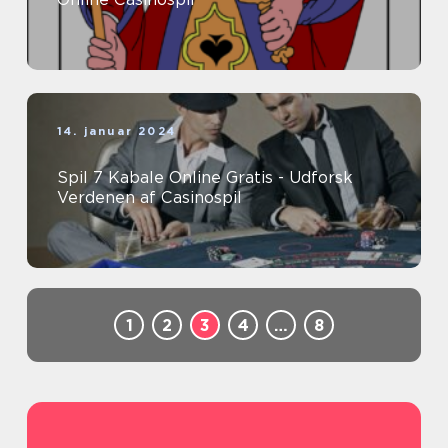
14. januar 2024
Spil 7 Kabale Online Gratis - Udforsk
Verdenen af Casinospil
1
2
3
4
…
8