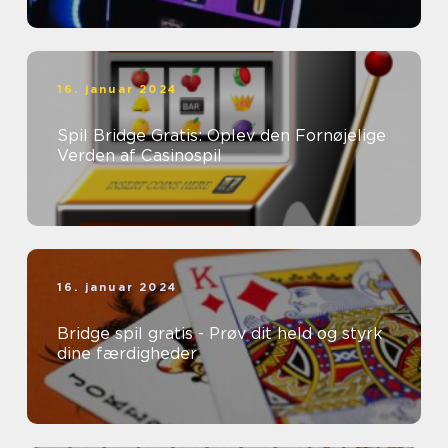
16. januar 2024
Spil Bridge Gratis: Oplev den Fornøjelige
Verden af Casinospil
16. januar 2024
Bridge spil gratis - Prøv dit held og styrk
dine færdigheder